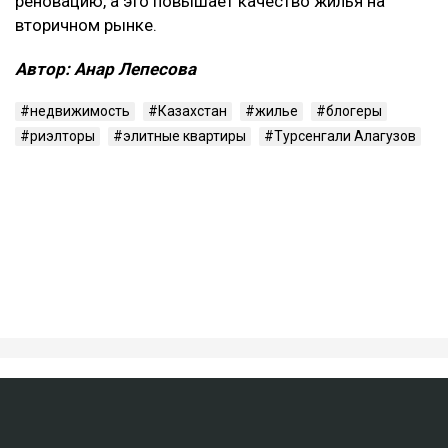
реновацию, а это повышает качество жилья на
вторичном рынке.
Автор: Анар Лепесова
недвижимость
Казахстан
жилье
блогеры
риэлторы
элитные квартиры
Турсенгали Алагузов