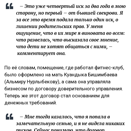
Meta заплатит $567 млн за негативное влияние
Instagram на детей и молодежь
Иск спустя годы
Как поведала Назым Кахарман, претензии связаны с
фитнес-клубом, которым она управляла после
рождения второго ребенка.
– Это уже четвертый иск за два года в мою
сторону, но первый – от бывшей свекрови. Я
за все это время подала только один иск, о
лишении родительских прав. У меня
ощущение, что в их мире я виновата во всем:
что развелась, что высказала свое мнение,
что дети не хотят общаться с ними, –
комментирует она.
По её словам, помещение, где работал фитнес-клуб,