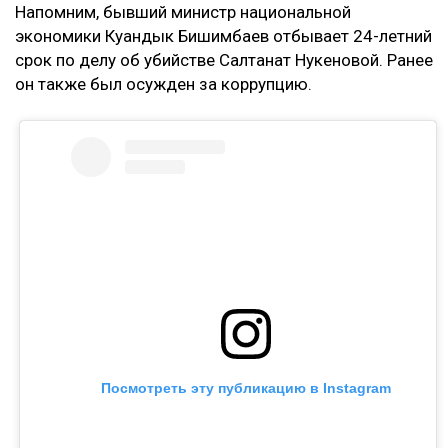
Контекст
Ранее Назым Кахарман
рассказала
о жизни с
Куандыком Бишимбаевым. Во время брака женщина
столкнулась с изменами, тотальным контролем,
психологическим давлением и физической
агрессией.
Напомним, бывший министр национальной
экономики Куандык Бишимбаев отбывает 24-летний
срок по делу об убийстве Салтанат Нукеновой. Ранее
он также был осужден за коррупцию.