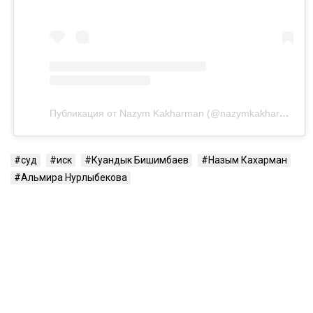
Посмотреть эту публикацию в Instagram
Публикация от Nazym Kakharman (@nazymkakharman)
суд
иск
Куандык Бишимбаев
Назым Кахарман