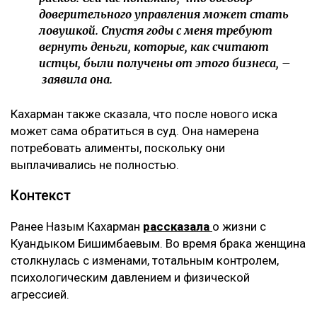
было оформлено на мать Куандыка Бишимбаева
(Альмиру Нурлыбекову), а сама она управляла
бизнесом по договору доверительного управления.
Теперь же этот договор стал основанием для
денежных требований.
– Мне тогда казалось, что я попала в
замечательную семью, и я не видела никаких
рисков. Сейчас понимаю, что договор
доверительного управления может стать
ловушкой. Спустя годы с меня требуют
вернуть деньги, которые, как считают
истцы, были получены от этого бизнеса, –
заявила она.
Кахарман также сказала, что после нового иска
может сама обратиться в суд. Она намерена
потребовать алименты, поскольку они
выплачивались не полностью.