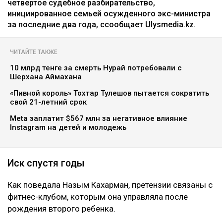
Коллаж Ulysmedia.kz
Назым Кахарман сообщила, что мать ее бывшего
мужа Куандыка Бишимбаева подала против нее иск
почти на 25 млн тенге. По словам Кахарман, это
четвертое судебное разбирательство,
инициированное семьей осужденного экс-министра
за последние два года, ссообщает Ulysmedia.kz.
ЧИТАЙТЕ ТАКЖЕ
10 млрд тенге за смерть Нурай потребовали с
Шерхана Аймахана
«Пивной король» Тохтар Тулешов пытается сократить
свой 21-летний срок