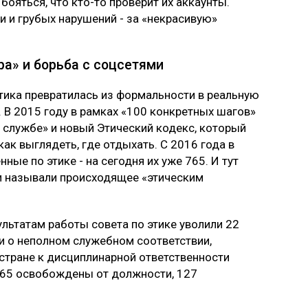
бояться, что кто-то проверит их аккаунты.
и и грубых нарушений - за «некрасивую»
ра» и борьба с соцсетями
этика превратилась из формальности в реальную
. В 2015 году в рамках «100 конкретных шагов»
 службе» и новый Этический кодекс, который
как выглядеть, где отдыхать. С 2016 года в
ые по этике - на сегодня их уже 765. И тут
и называли происходящее «этическим
ультатам работы совета по этике уволили 22
и о неполном служебном соответствии,
 стране к дисциплинарной ответственности
 65 освобождены от должности, 127