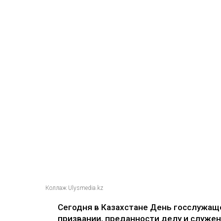
Коллаж Ulysmedia.kz
Сегодня в Казахстане День госслужаще
призвании, преданности делу и служен