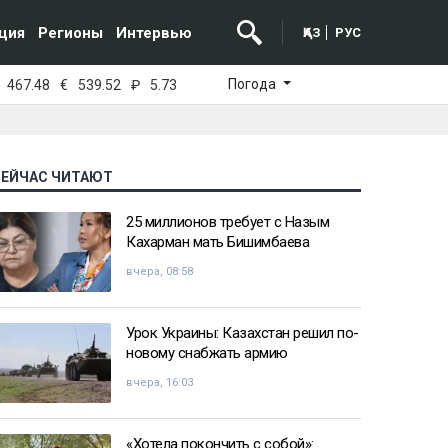
ция
Регионы
Интервью
ҚАЗ
РУС
Погода
467.48
€
539.52
₽
5.73
СЕЙЧАС ЧИТАЮТ
25 миллионов требует с Назым
Кахарман мать Бишимбаева
вчера, 08:58
Урок Украины: Казахстан решил по-
новому снабжать армию
вчера, 16:03
«Хотела покончить с собой»: