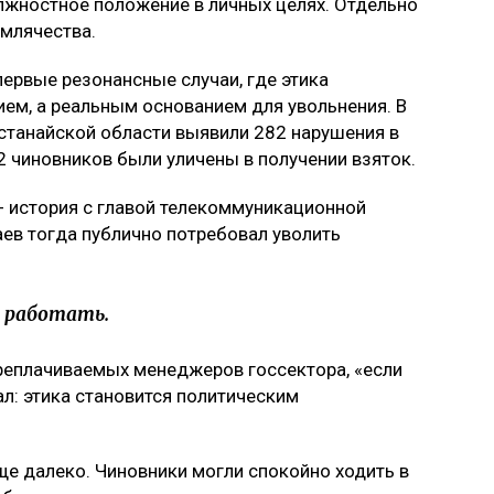
лжностное положение в личных целях. Отдельно
емлячества.
первые резонансные случаи, где этика
ием, а реальным основанием для увольнения. В
станайской области выявили 282 нарушения в
12 чиновников были уличены в получении взяток.
 - история с главой телекоммуникационной
аев тогда публично потребовал уволить
а работать.
реплачиваемых менеджеров госсектора, «если
ал: этика становится политическим
ще далеко. Чиновники могли спокойно ходить в