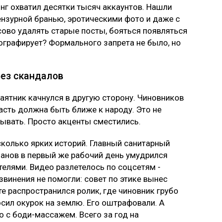
нг охватил десятки тысяч аккаунтов. Нашли
нзурной бранью, эротическими фото и даже с
сово удалять старые посты, бояться появляться
отографирует? Формального запрета не было, но
 без скандалов
маятник качнулся в другую сторону. Чиновников
асть должна быть ближе к народу. Это не
зывать. Просто акценты сместились.
сколько ярких историй. Главный санитарный
анов в первый же рабочий день умудрился
телями. Видео разлетелось по соцсетям -
винения не помогли: совет по этике вынес
те распространился ролик, где чиновник грубо
осил окурок на землю. Его оштрафовали. А
 с боди-массажем. Всего за год на