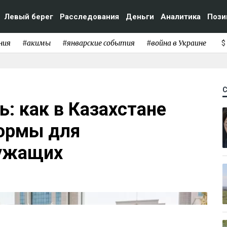
Левый берег
Расследования
Деньги
Аналитика
Пози
ния
#акимы
#январские события
#война в Украине
$
ь: как в Казахстане
нормы для
лужащих