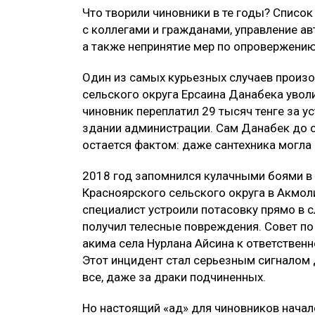
Что творили чиновники в те годы? Список
с коллегами и гражданами, управление ав
а также непринятие мер по опровержени
Один из самых курьезных случаев произо
сельского округа Ерсаина Данабека уволи
чиновник переплатил 29 тысяч тенге за ус
здании администрации. Сам Данабек до си
остается фактом: даже сантехника могла 
2018 год запомнился кулачными боями в 
Красноярского сельского округа в Акмол
специалист устроили потасовку прямо в 
получил телесные повреждения. Совет по
акима села Нурлана Айсина к ответственно
Этот инцидент стал серьезным сигналом 
все, даже за драки подчиненных.
Но настоящий «ад» для чиновников началс