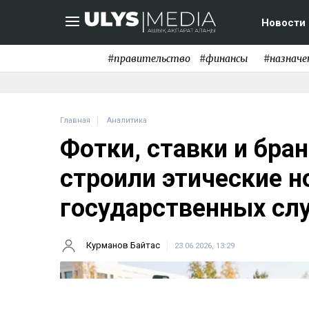
Новости
#правительство
#финансы
#назначе
Главная
Аналитика
Фотки, ставки и бран
строили этические 
государственных с
Курманов Байтас
23.06.2026, 13:29