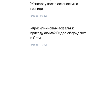
Жапарову после остановки на
границе
вчера, 09:52
«Красили» новый асфальт к
приезду акима? Видео обсуждают
в Сети
вчера, 12:43