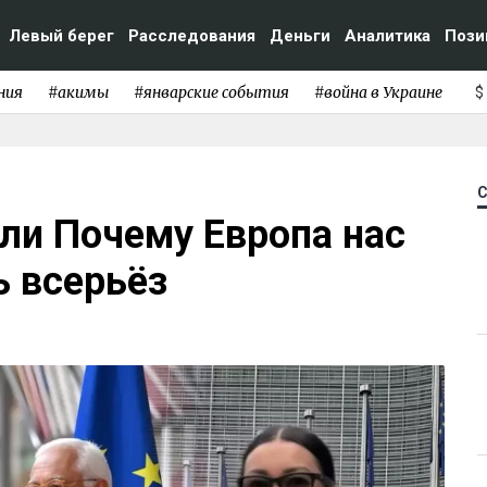
Левый берег
Расследования
Деньги
Аналитика
Пози
ния
#акимы
#январские события
#война в Украине
$
или Почему Европа нас
ь всерьёз