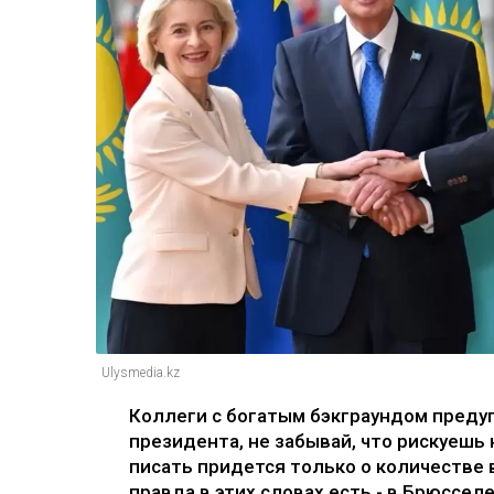
Ulysmedia.kz
Коллеги с богатым бэкграундом преду
президента, не забывай, что рискуешь
писать придется только о количестве 
правда в этих словах есть - в Брюссел