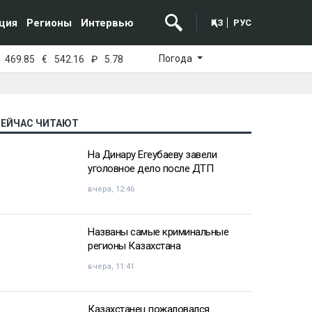
ция
Регионы
Интервью
ҚАЗ
РУС
Погода
469.85
€
542.16
₽
5.78
СЕЙЧАС ЧИТАЮТ
На Динару Егеубаеву завели
уголовное дело после ДТП
вчера, 12:46
Названы самые криминальные
регионы Казахстана
вчера, 11:41
Казахстанец пожаловался