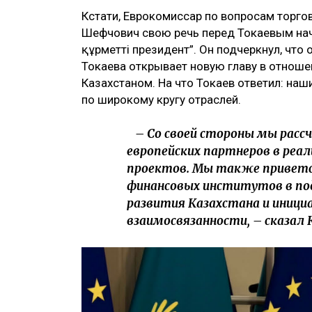
Кстати, Еврокомиссар по вопросам торг
Шефчович свою речь перед Токаевым нача
құрметті президент”. Он подчеркнул, чт
Токаева открывает новую главу в отнош
Казахстаном. На что Токаев ответил: на
по широкому кругу отраслей.
– Со своей стороны мы рассч
европейских партнеров в реа
проектов. Мы также приветст
финансовых институтов в по
развития Казахстана и иници
взаимосвязанности, – сказал