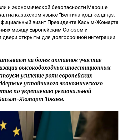
овли и экономической безопасности Мароше
л на казахском языке “Белгияға қош келдіңіз,
о официальный визит Президента Касым-Жомарта
ениях между Европейским Союзом и
ши двери открыты для долгосрочной интеграции
итываем на более активное участие
лизации высокодоходных инвестиционных
вуем усиление роли европейских
ддержке устойчивого экономического
атив по укреплению региональной
 Касым-Жомарт Токаев.