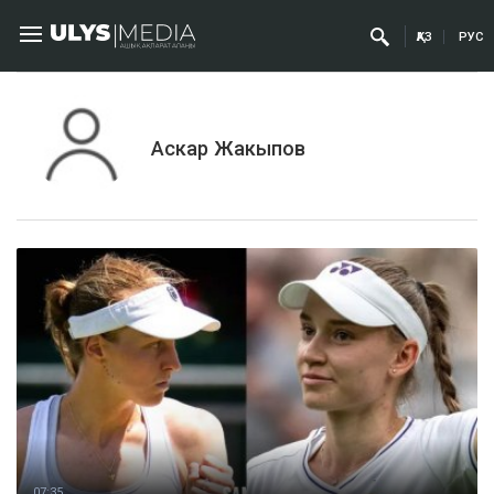
ҚАЗ
РУС
Аскар Жакыпов
07:35