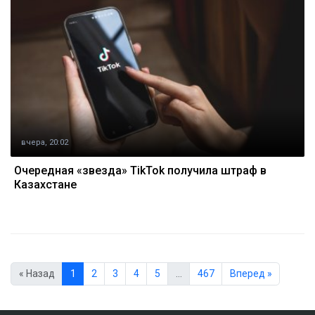
вчера, 20:02
Очередная «звезда» TikTok получила штраф в
Казахстане
« Назад
1
2
3
4
5
…
467
Вперед »