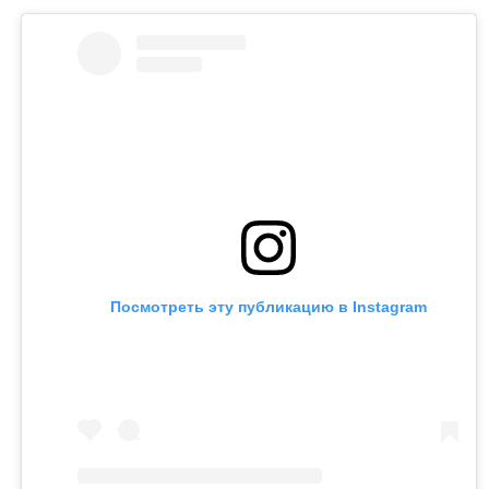
может сама обратиться в суд. Она намерена
потребовать алименты, поскольку они
выплачивались не полностью.
Контекст
Ранее Назым Кахарман
рассказала
о жизни с
Куандыком Бишимбаевым. Во время брака женщина
столкнулась с изменами, тотальным контролем,
психологическим давлением и физической
агрессией.
Напомним, бывший министр национальной
экономики Куандык Бишимбаев отбывает 24-летний
срок по делу об убийстве Салтанат Нукеновой. Ранее
он также был осужден за коррупцию.