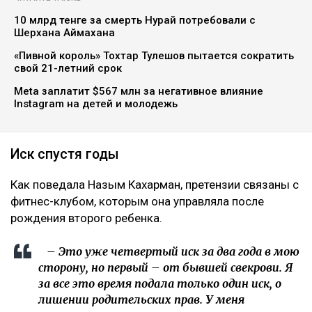
Коллаж Ulysmedia.kz
Назым Кахарман сообщила, что мать ее бывшего
мужа Куандыка Бишимбаева подала против нее иск
почти на 25 млн тенге. По словам Кахарман, это
четвертое судебное разбирательство,
инициированное семьей осужденного экс-министра
за последние два года, ссообщает Ulysmedia.kz.
ЧИТАЙТЕ ТАКЖЕ
10 млрд тенге за смерть Нурай потребовали с
Шерхана Аймахана