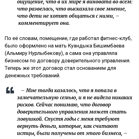
«Пивной король» Тохтар Тулешов пытается сократить
свой 21-летний срок
Meta заплатит $567 млн за негативное влияние
Instagram на детей и молодежь
Иск спустя годы
Как поведала Назым Кахарман, претензии связаны с
фитнес-клубом, которым она управляла после
рождения второго ребенка.
– Это уже четвертый иск за два года в мою
сторону, но первый – от бывшей свекрови. Я
за все это время подала только один иск, о
лишении родительских прав. У меня
ощущение, что в их мире я виновата во всем:
что развелась, что высказала свое мнение,
что дети не хотят общаться с ними, –