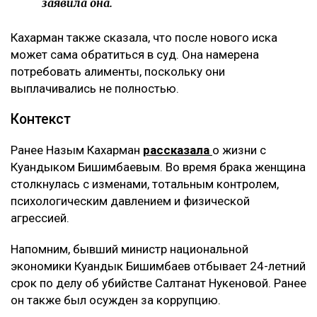
комментирует она.
По её словам, помещение, где работал фитнес-клуб,
было оформлено на мать Куандыка Бишимбаева
(Альмиру Нурлыбекову), а сама она управляла
бизнесом по договору доверительного управления.
Теперь же этот договор стал основанием для
денежных требований.
– Мне тогда казалось, что я попала в
замечательную семью, и я не видела никаких
рисков. Сейчас понимаю, что договор
доверительного управления может стать
ловушкой. Спустя годы с меня требуют
вернуть деньги, которые, как считают
истцы, были получены от этого бизнеса, –
заявила она.
Кахарман также сказала, что после нового иска