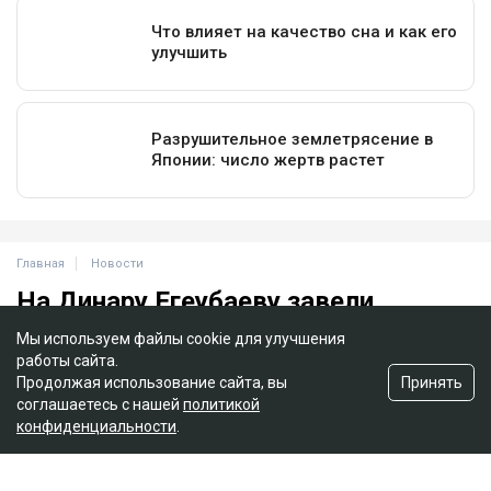
Главная
Новости
На Динару Егеубаеву завели
уголовное дело после ДТП
Мы используем файлы cookie для улучшения
работы сайта.
Курманов Байтас
05.08.2026, 12:46
Принять
Продолжая использование сайта, вы
соглашаетесь с нашей
политикой
конфиденциальности
.