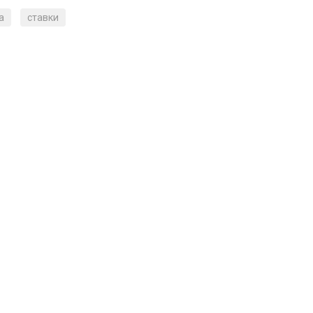
а
ставки