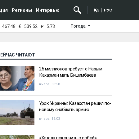
ция
Регионы
Интервью
ҚАЗ
РУС
Погода
467.48
€
539.52
₽
5.73
СЕЙЧАС ЧИТАЮТ
25 миллионов требует с Назым
Кахарман мать Бишимбаева
вчера, 08:58
Урок Украины: Казахстан решил по-
новому снабжать армию
вчера, 16:03
«Хотела покончить с собой»: