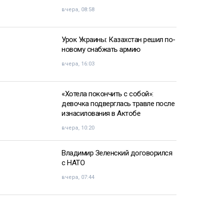
вчера, 08:58
Урок Украины: Казахстан решил по-
новому снабжать армию
вчера, 16:03
«Хотела покончить с собой»:
девочка подверглась травле после
изнасилования в Актобе
вчера, 10:20
Владимир Зеленский договорился
с НАТО
вчера, 07:44