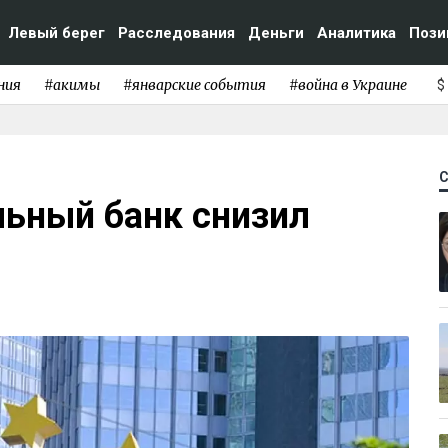
Левый берег
Расследования
Деньги
Аналитика
Пози
ния
#акимы
#январские события
#война в Украине
$
льный банк снизил