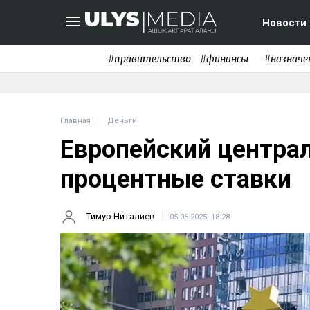
Новости
#правительство
#финансы
#назначе
Главная
Деньги
Европейский центра
процентные ставки
Тимур Ниталиев
05.06.2025, 18:28