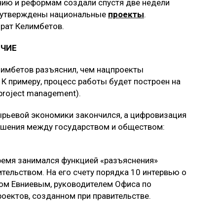
нию и реформам создали спустя две недели
и утверждены национальные
проекты
.
йрат Келимбетов.
ИЧИЕ
лимбетов разъяснил, чем нацпроекты
К примеру, процесс работы будет построен на
roject management).
ырьевой экономики закончился, а цифровизация
шения между государством и обществом:
емя занимался функцией «разъяснения»
тельством. На его счету порядка 10 интервью о
ном Евниевым, руководителем Офиса по
оектов, созданном при правительстве.