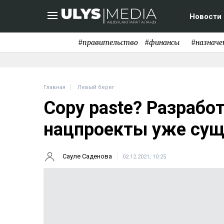
Новости
#правительство
#финансы
#назначе
Главная
Левый берег
Copy paste? Разраб
нацпроекты уже сущ
Сауле Саденова
02.12.2021, 10:25