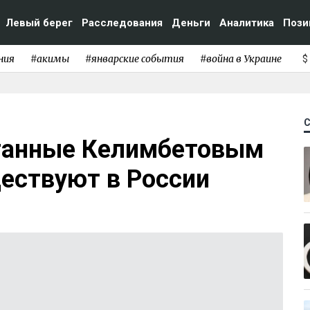
Левый берег
Расследования
Деньги
Аналитика
Пози
ния
#акимы
#январские события
#война в Украине
$
отанные Келимбетовым
ествуют в России