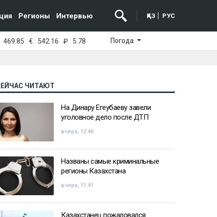
ция
Регионы
Интервью
ҚАЗ
РУС
Погода
469.85
€
542.16
₽
5.78
СЕЙЧАС ЧИТАЮТ
На Динару Егеубаеву завели
уголовное дело после ДТП
вчера, 12:46
Названы самые криминальные
регионы Казахстана
вчера, 11:41
Казахстанец пожаловался