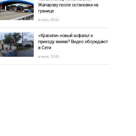
Жапарову после остановки на
границе
вчера, 09:52
«Красили» новый асфальт к
приезду акима? Видео обсуждают
в Сети
вчера, 12:43