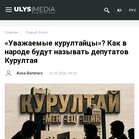
ҚАЗ
РУС
Главная
Левый берег
«Уважаемые курултайцы»? Как в
народе будут называть депутатов
Курултая
Анна Величко
21.05.2026, 09:59