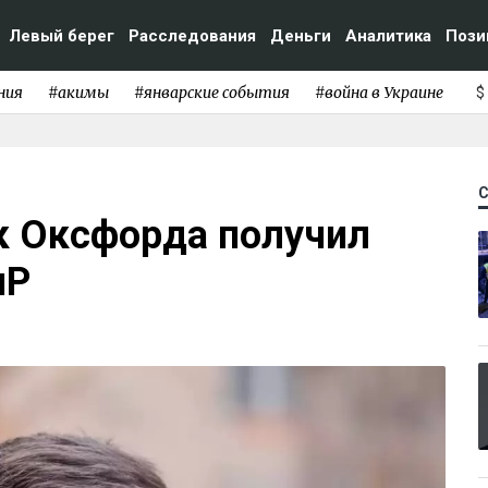
Левый берег
Расследования
Деньги
Аналитика
Пози
ния
#акимы
#январские события
#война в Украине
$
к Оксфорда получил
иР