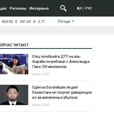
ция
Регионы
Интервью
ҚАЗ
РУС
Погода
469.93
€
541.64
₽
5.71
СЕЙЧАС ЧИТАЮТ
Отец погибшей в ДТП на аль-
Фараби потребовал с Александра
Пака 100 миллионов
вчера, 14:27
Один из богатейших людей
Казахстана не получит дивидендов
из-за миллионных убытков
вчера, 10:57