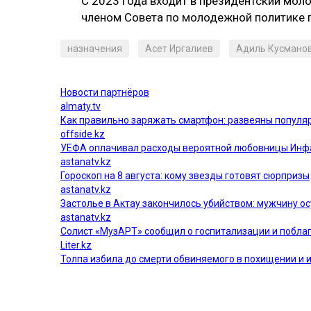
С 2023 года входит в президентский мол
членом Совета по молодежной политике пр
назначения
Асет Иргалиев
Адиль Кусмано