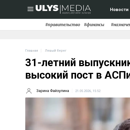
Новости
#правительство
#финансы
#назначе
Главная
Левый берег
31-летний выпускни
высокий пост в АСП
Зарина Файзулина
21.05.2026, 15:52