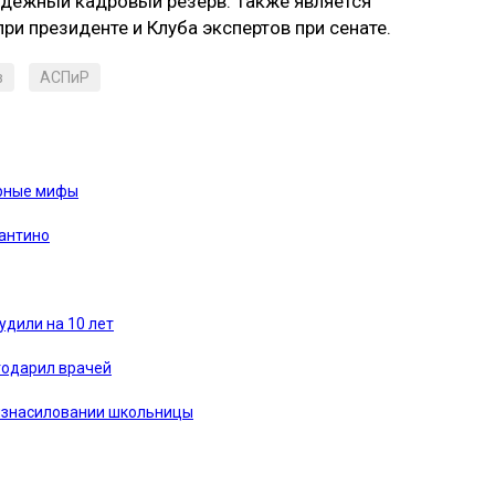
одежный кадровый резерв. Также является
и президенте и Клуба экспертов при сенате.
в
АСПиР