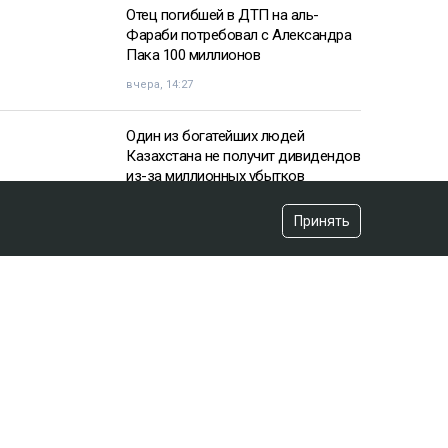
Отец погибшей в ДТП на аль-
Фараби потребовал с Александра
Пака 100 миллионов
вчера, 14:27
Один из богатейших людей
Казахстана не получит дивидендов
из-за миллионных убытков
вчера, 10:57
Принять
«Пивной король» Тохтар Тулешов
пытается сократить свой 21-летний
срок
вчера, 15:16
«Аргентина нам поможет»:
ситуацию с мясом в Казахстане
высмеял эксперт
вчера, 12:39