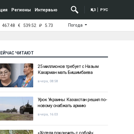
ция
Регионы
Интервью
ҚАЗ
РУС
Погода
467.48
€
539.52
₽
5.73
СЕЙЧАС ЧИТАЮТ
25 миллионов требует с Назым
Кахарман мать Бишимбаева
вчера, 08:58
Урок Украины: Казахстан решил по-
новому снабжать армию
вчера, 16:03
«Хотела покончить с собой»: