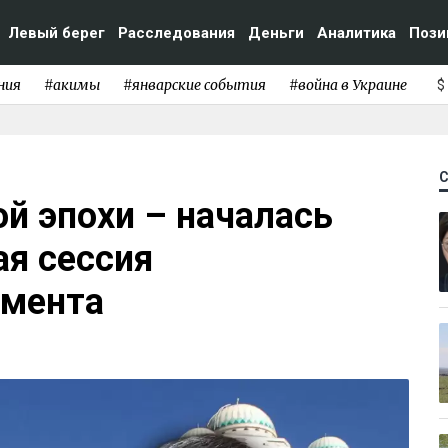
Левый берег
Расследования
Деньги
Аналитика
Пози
ния
#акимы
#январские события
#война в Украине
$
й эпохи – началась
ая сессия
амента