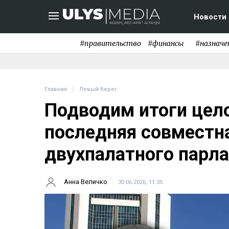
Новости
#правительство
#финансы
#назначе
Главная
Левый берег
Подводим итоги цело
последняя совместн
двухпалатного парл
Анна Величко
30.06.2026, 11:35