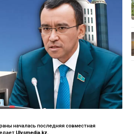
траны началась последняя совместная
редает
Ulysmedia.kz.