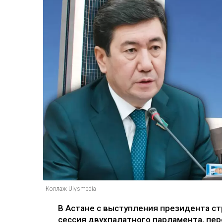
Коллаж Ulysmedia
В Астане с выступления президента с
сессия двухпалатного парламента, пе