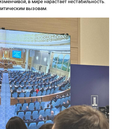
изменчивой, в мире нарастает нестабильность.
литическим вызовам.