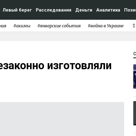
Левый берег
Расследования
Деньги
Аналитика
Пози
ния
#акимы
#январские события
#война в Украине
$
езаконно изготовляли