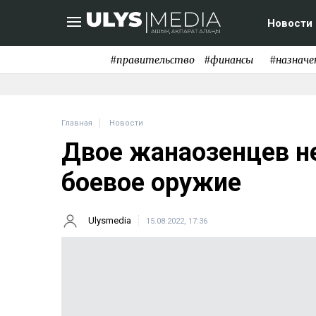
Новости
#правительство
#финансы
#назначе
Главная
Новости
Двое жанаозенцев н
боевое оружие
Ulysmedia
15.08.2022, 17:36