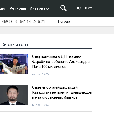
ция
Регионы
Интервью
ҚАЗ
РУС
Погода
469.93
€
541.64
₽
5.71
СЕЙЧАС ЧИТАЮТ
Отец погибшей в ДТП на аль-
Фараби потребовал с Александра
Пака 100 миллионов
вчера, 14:27
Один из богатейших людей
Казахстана не получит дивидендов
из-за миллионных убытков
вчера, 10:57