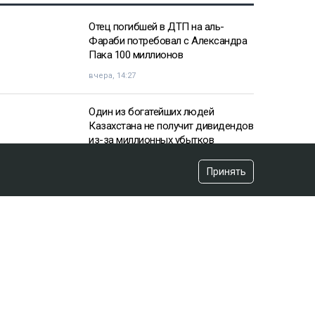
Отец погибшей в ДТП на аль-
Фараби потребовал с Александра
Пака 100 миллионов
вчера, 14:27
Один из богатейших людей
Казахстана не получит дивидендов
из-за миллионных убытков
вчера, 10:57
Принять
«Пивной король» Тохтар Тулешов
пытается сократить свой 21-летний
срок
вчера, 15:16
«Аргентина нам поможет»:
ситуацию с мясом в Казахстане
высмеял эксперт