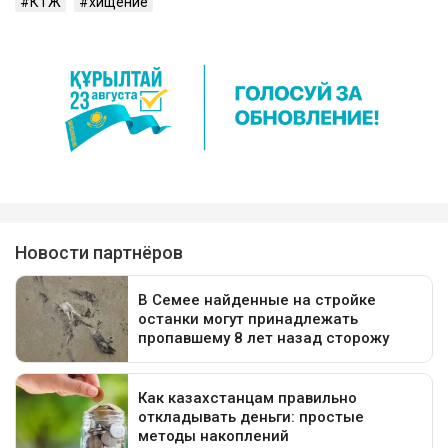
КТЖ
хищение