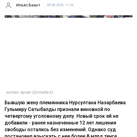
Ильяс Бахыт
08.08.2026, 11:24
коллаж: архив Ulysmedia.kz
Бывшую жену племянника Нурсултана Назарбаева
Гульмиру Сатыбалды признали виновной по
четвертому уголовному делу. Новый срок ей не
добавили - ранее назначенные 12 лет лишения
свободы остались без изменений. Однако суд
постановил взыскать с нее более 8 млрд тенге,