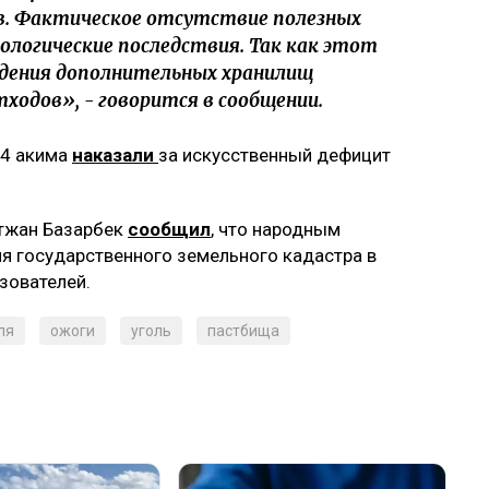
ов. Фактическое отсутствие полезных
ологические последствия. Так как этот
едения дополнительных хранилищ
ходов», - говорится в сообщении.
74 акима
наказали
за искусственный дефицит
ытжан Базарбек
сообщил
, что народным
я государственного земельного кадастра в
зователей.
ля
ожоги
уголь
пастбища