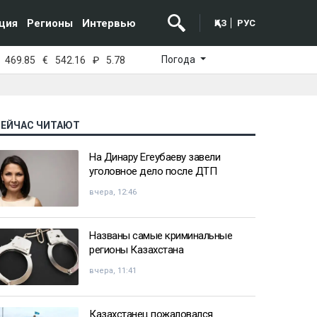
ция
Регионы
Интервью
ҚАЗ
РУС
Погода
469.85
€
542.16
₽
5.78
СЕЙЧАС ЧИТАЮТ
На Динару Егеубаеву завели
уголовное дело после ДТП
вчера, 12:46
Названы самые криминальные
регионы Казахстана
вчера, 11:41
Казахстанец пожаловался