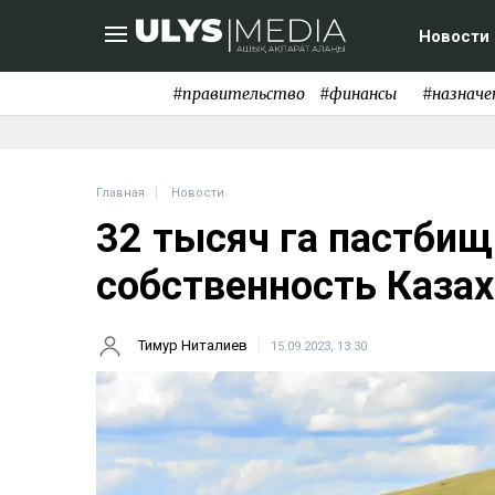
Новости
#правительство
#финансы
#назначе
Главная
Новости
32 тысяч га пастбищ
собственность Казах
Тимур Ниталиев
15.09.2023, 13:30