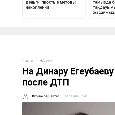
Главная
Новости
На Динару Егеубаеву
после ДТП
Курманов Байтас
05.08.2026, 12:46