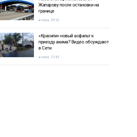
Жапарову после остановки на
границе
вчера, 09:52
«Красили» новый асфальт к
приезду акима? Видео обсуждают
в Сети
вчера, 12:43