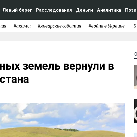
Левый берег
Расследования
Деньги
Аналитика
Пози
ния
#акимы
#январские события
#война в Украине
$
ных земель вернули в
стана