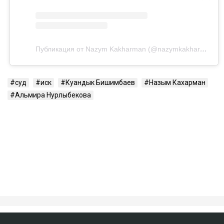
Посмотреть эту публикацию в Instagram
Публикация от Nazym Kakharman (@nazymkakharman)
суд
иск
Куандык Бишимбаев
Назым Кахарман
Альмира Нурлыбекова