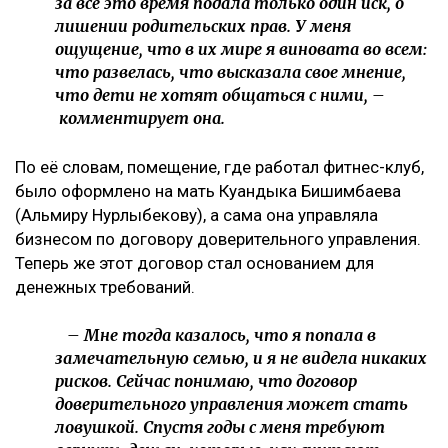
Иск спустя годы
Как поведала Назым Кахарман, претензии связаны с
фитнес-клубом, которым она управляла после
рождения второго ребенка.
– Это уже четвертый иск за два года в мою
сторону, но первый – от бывшей свекрови. Я
за все это время подала только один иск, о
лишении родительских прав. У меня
ощущение, что в их мире я виновата во всем:
что развелась, что высказала свое мнение,
что дети не хотят общаться с ними, –
комментирует она.
По её словам, помещение, где работал фитнес-клуб,
было оформлено на мать Куандыка Бишимбаева
(Альмиру Нурлыбекову), а сама она управляла