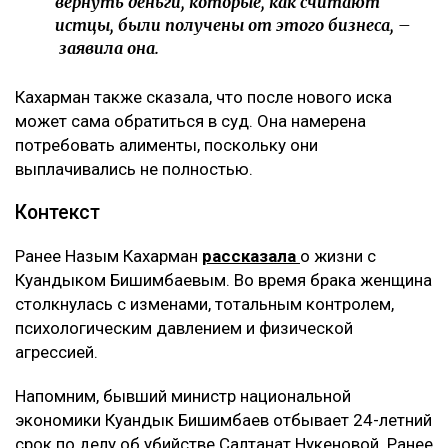
бизнесом по договору доверительного управления.
Теперь же этот договор стал основанием для
денежных требований.
– Мне тогда казалось, что я попала в
замечательную семью, и я не видела никаких
рисков. Сейчас понимаю, что договор
доверительного управления может стать
ловушкой. Спустя годы с меня требуют
вернуть деньги, которые, как считают
истцы, были получены от этого бизнеса, –
заявила она.
Кахарман также сказала, что после нового иска
может сама обратиться в суд. Она намерена
потребовать алименты, поскольку они
выплачивались не полностью.
Контекст