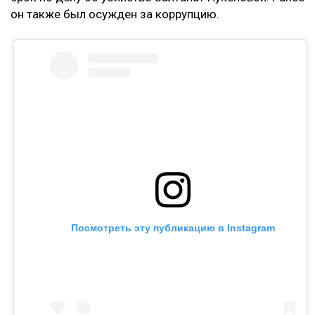
Ранее Назым Кахарман
рассказала
о жизни с
Куандыком Бишимбаевым. Во время брака женщина
столкнулась с изменами, тотальным контролем,
психологическим давлением и физической
агрессией.
Напомним, бывший министр национальной
экономики Куандык Бишимбаев отбывает 24-летний
срок по делу об убийстве Салтанат Нукеновой. Ранее
он также был осужден за коррупцию.