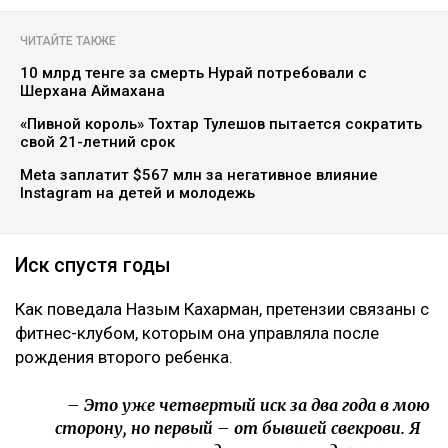
Коллаж Ulysmedia.kz
Назым Кахарман сообщила, что мать ее бывшего
мужа Куандыка Бишимбаева подала против нее иск
почти на 25 млн тенге. По словам Кахарман, это
четвертое судебное разбирательство,
инициированное семьей осужденного экс-министра
за последние два года, ссообщает Ulysmedia.kz.
ЧИТАЙТЕ ТАКЖЕ
10 млрд тенге за смерть Нурай потребовали с
Шерхана Аймахана
«Пивной король» Тохтар Тулешов пытается сократить
свой 21-летний срок
Meta заплатит $567 млн за негативное влияние
Instagram на детей и молодежь