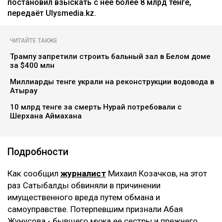
постановил взыскать с нее более 8 млрд тенге,
передаёт Ulysmedia.kz.
ЧИТАЙТЕ ТАКЖЕ
Трампу запретили строить бальный зал в Белом доме
за $400 млн
Миллиарды тенге украли на реконструкции водовода в
Атырау
10 млрд тенге за смерть Нурай потребовали с
Шерхана Аймахана
Подробности
Как сообщил
журналист
Михаил Козачков, на этот
раз Сатыбалды обвиняли в причинении
имущественного вреда путем обмана и
самоуправстве. Потерпевшим признали Абая
Жунусова - бывшего мужа ее сестры и прежнего