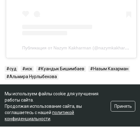
Публикация от Nazym Kakharman (@nazymkakharman)
суд
иск
Куандык Бишимбаев
Назым Кахарман
Альмира Нурлыбекова
Мы используем файлы cookie для улучшения
работы сайта.
Принять
Продолжая использование сайта, вы
соглашаетесь с нашей
политикой
конфиденциальности
.