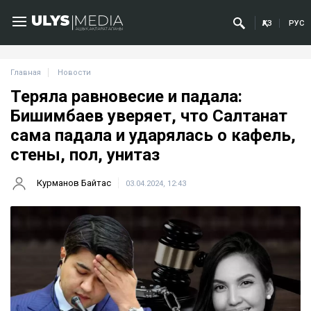
ҚАЗ
РУС
Главная
Новости
Теряла равновесие и падала:
Бишимбаев уверяет, что Салтанат
сама падала и ударялась о кафель,
стены, пол, унитаз
Курманов Байтас
03.04.2024, 12:43