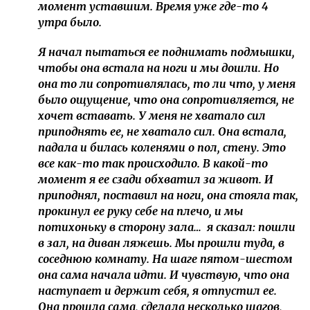
момент уставшим. Время уже где-то 4
утра было.
Я начал пытаться ее поднимать подмышки,
чтобы она встала на ноги и мы дошли. Но
она то ли сопротивлялась, то ли что, у меня
было ощущение, что она сопротивляется, не
хочет вставать. У меня не хватало сил
приподнять ее, не хватало сил. Она встала,
падала и билась коленями о пол, стену. Это
все как-то так происходило. В какой-то
момент я ее сзади обхватил за живот. И
приподнял, поставил на ноги, она стояла так,
прокинул ее руку себе на плечо, и мы
потихоньку в сторону зала… я сказал: пошли
в зал, на диван ляжешь. Мы прошли туда, в
соседнюю комнату. На шаге пятом-шестом
она сама начала идти. И чувствую, что она
наступает и держит себя, я отпустил ее.
Она прошла сама, сделала несколько шагов,