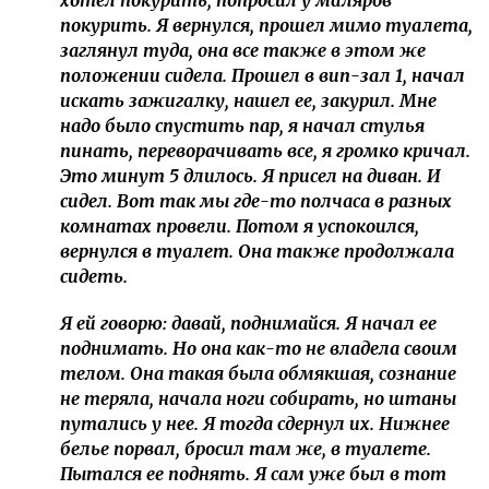
хотел покурить, попросил у маляров
покурить. Я вернулся, прошел мимо туалета,
заглянул туда, она все также в этом же
положении сидела. Прошел в вип-зал 1, начал
искать зажигалку, нашел ее, закурил. Мне
надо было спустить пар, я начал стулья
пинать, переворачивать все, я громко кричал.
Это минут 5 длилось. Я присел на диван. И
сидел. Вот так мы где-то полчаса в разных
комнатах провели. Потом я успокоился,
вернулся в туалет. Она также продолжала
сидеть.
Я ей говорю: давай, поднимайся. Я начал ее
поднимать. Но она как-то не владела своим
телом. Она такая была обмякшая, сознание
не теряла, начала ноги собирать, но штаны
путались у нее. Я тогда сдернул их. Нижнее
белье порвал, бросил там же, в туалете.
Пытался ее поднять. Я сам уже был в тот