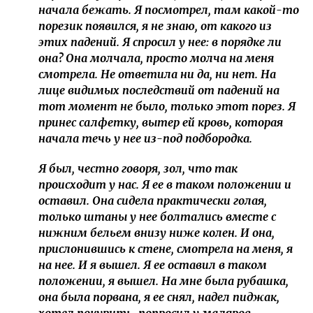
начала бежать. Я посмотрел, там какой-то
порезик появился, я не знаю, от какого из
этих падений. Я спросил у нее: в порядке ли
она? Она молчала, просто молча на меня
смотрела. Не ответила ни да, ни нет. На
лице видимых последствий от падений на
тот момент не было, только этот порез. Я
принес салфетку, вытер ей кровь, которая
начала течь у нее из-под подбородка.
Я был, честно говоря, зол, что так
происходит у нас. Я ее в таком положении и
оставил. Она сидела практически голая,
только штаны у нее болтались вместе с
нижним бельем внизу ниже колен. И она,
прислонившись к стене, смотрела на меня, я
на нее. И я вышел. Я ее оставил в таком
положении, я вышел. На мне была рубашка,
она была порвана, я ее снял, надел пиджак,