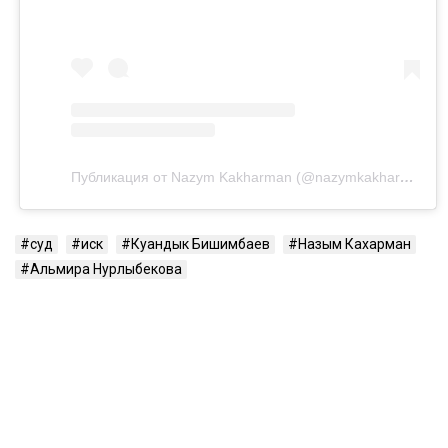
Публикация от Nazym Kakharman (@nazymkakharman)
суд
иск
Куандык Бишимбаев
Назым Кахарман
Альмира Нурлыбекова