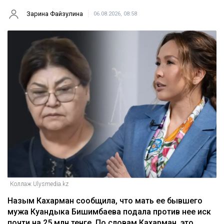
Зарина Файзулина
06.08.2026, 08:58
Коллаж Ulysmedia.kz
Назым Кахарман сообщила, что мать ее бывшего
мужа Куандыка Бишимбаева подала против нее иск
почти на 25 млн тенге. По словам Кахарман, это