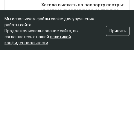
Мы используем файлы cookie для улучшения
работы сайта.
Принять
Продолжая использование сайта, вы
соглашаетесь с нашей
политикой
конфиденциальности
.
Главная
Новости
Гульмиру Сатыбалды осудили по
еще одному делу - суд постановил
взыскать более 8 млрд
Ильяс Бахыт
08.08.2026, 11:24