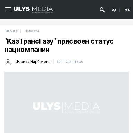
ҚАЗ
РУС
Главная
Новости
"КазТрансГазу" присвоен статус
нацкомпании
Фариза Нарбекова
30.11.2021, 16:38