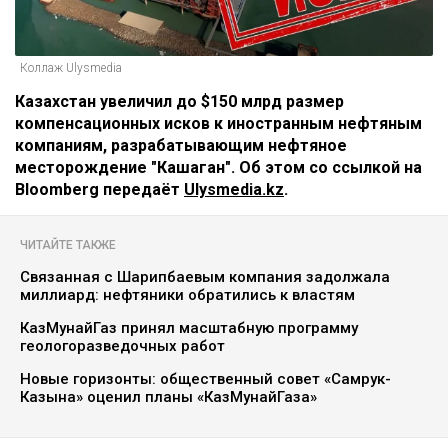
Коллаж Ulysmedia
Казахстан увеличил до $150 млрд размер
компенсационных исков к иностранным нефтяным
компаниям, разрабатывающим нефтяное
месторождение "Кашаган". Об этом со ссылкой на
Bloomberg передаёт
Ulysmedia.kz
.
ЧИТАЙТЕ ТАКЖЕ
Связанная с Шарипбаевым компания задолжала
миллиард: нефтяники обратились к властям
КазМунайГаз принял масштабную программу
геологоразведочных работ
Новые горизонты: общественный совет «Самрук-
Казына» оценил планы «КазМунайГаза»