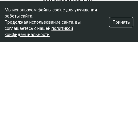
Мы используем файлы cookie для улучшения
работы сайта.
Принять
Продолжая использование сайта, вы
соглашаетесь с нашей
политикой
конфиденциальности
.
Главная
Новости
Отец погибшей в ДТП на аль-
Фараби потребовал с Александра
Пака 100 миллионов
Динара Бекболаева
07.08.2026, 14:27
Коллаж Ulysmedia.kz
Апелляционный суд Алматы рассмотрел спор о
размере компенсации морального вреда по делу о