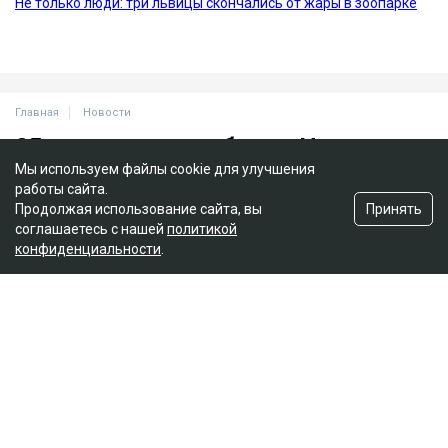
Мы используем файлы cookie для улучшения
работы сайта.
Принять
Продолжая использование сайта, вы
соглашаетесь с нашей
политикой
конфиденциальности
.
Главная
Новости
25 миллионов требует с Назым
Кахарман мать Бишимбаева
Зарина Файзулина
06.08.2026, 08:58