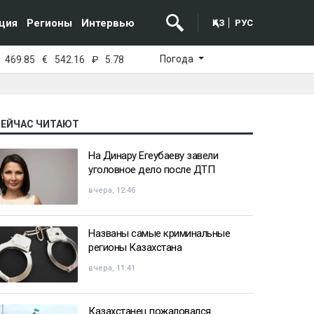
ция
Регионы
Интервью
ҚАЗ
РУС
Погода
469.85
€
542.16
₽
5.78
СЕЙЧАС ЧИТАЮТ
На Динару Егеубаеву завели
уголовное дело после ДТП
вчера, 12:46
Названы самые криминальные
регионы Казахстана
вчера, 11:41
Казахстанец пожаловался