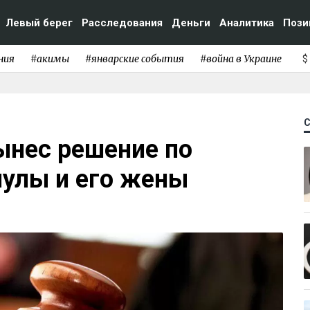
Левый берег
Расследования
Деньги
Аналитика
Пози
ния
#акимы
#январские события
#война в Украине
$
вынес решение по
улы и его жены