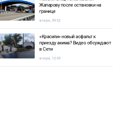
Жапарову после остановки на
границе
вчера, 09:52
«Красили» новый асфальт к
приезду акима? Видео обсуждают
в Сети
вчера, 12:43