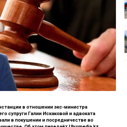
нстанции в отношении экс-министра
го супруги Галии Искаковой и адвоката
вали в покушении и посредничестве во
нничестве. Об этом передаёт
Ulysmedia.kz
.