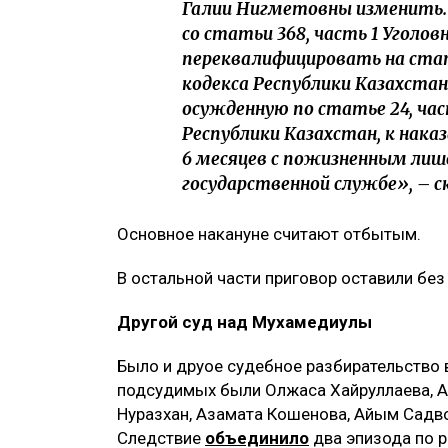
Галии Нигметовны изменить.
со статьи 368, часть 1 Уголов
переквалифицировать на стать
кодекса Республики Казахста
осужденную по статье 24, част
Республики Казахстан, к нака
6 месяцев с пожизненным ли
государственной службе», – с
Основное накануне считают отбытым.
В остальной части приговор оставили без
Другой суд над Мухамедиулы
Было и друое судебное разбирательство 
подсудимых были Олжаса Хайруллаева, А
Нуразхан, Азамата Кошенова, Айым Садво
Следствие
объединило
два эпизода по 