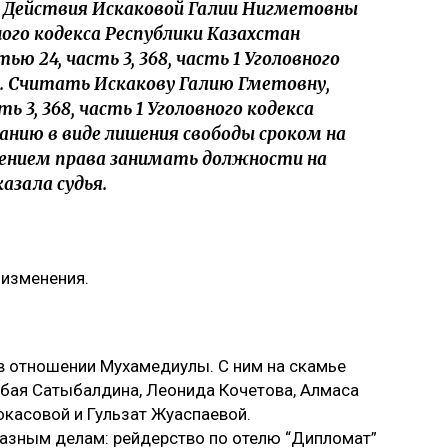
 Действия Искаковой Галии Нигметовны
ного кодекса Республики Казахстан
ю 24, часть 3, 368, часть 1 Уголовного
н. Считать Искакову Галию Гметовну,
ь 3, 368, часть 1 Уголовного кодекса
занию в виде лишения свободы сроком на
шением права занимать должности на
казала судья.
 изменения.
в отношении Мухамедиулы. С ним на скамье
бая Сатыбалдина, Леонида Кочетова, Алмаса
касовой и Гульзат Жуаспаевой.
разным делам: рейдерство по отелю “Дипломат”