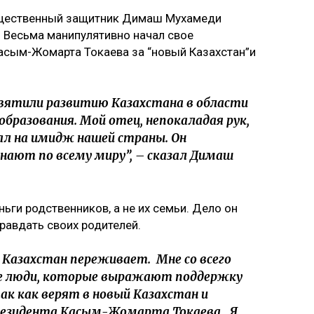
бщественный защитник Димаш Мухамеди
 Весьма манипулятивно начал свое
асым-Жомарта Токаева за “новый Казахстан”и
вятили развитию Казахстана в области
образования. Мой отец, непокаладая рук,
л на имидж нашей страны. Он
знают по всему миру”, – сказал Димаш
ьги родственников, а не их семьи. Дело он
равдать своих родителей.
ь Казахстан переживает. Мне со всего
е люди, которые выражают поддержку
ак как верят в новый Казахстан и
резидента Касым-Жомарта Токаева. Я