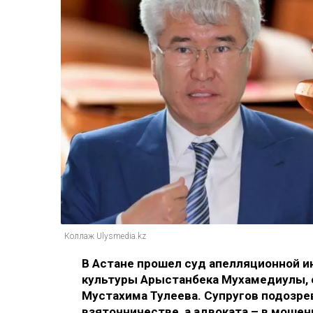
Коллаж Ulysmedia.kz
В Астане прошел суд апелляционной и
культуры Арыстанбека Мухамедиулы, е
Мустахима Тулеева. Супругов подозре
взяточничестве, а адвоката – в моше