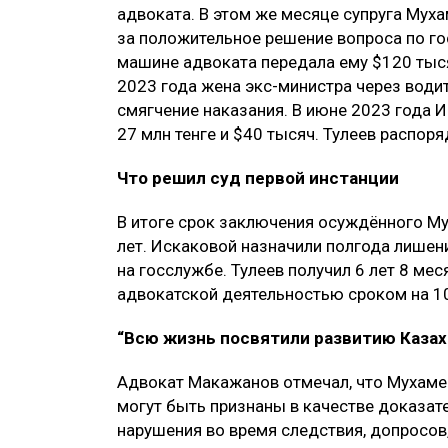
адвоката. В этом же месяце супруга Мух
за положительное решение вопроса по гос
машине адвоката передала ему $120 тыся
2023 года жена экс-министра через води
смягчение наказания. В июне 2023 года 
27 млн тенге и $40 тысяч. Тулеев распор
Что решил суд первой инстанции
В итоге срок заключения осуждённого М
лет. Искаковой назначили полгода лише
на госслужбе. Тулеев получил 6 лет 8 ме
адвокатской деятельностью сроком на 10
“Всю жизнь посвятили развитию Казах
Адвокат Макажанов отмечал, что Мухамед
могут быть признаны в качестве доказате
нарушения во время следствия, допросов,