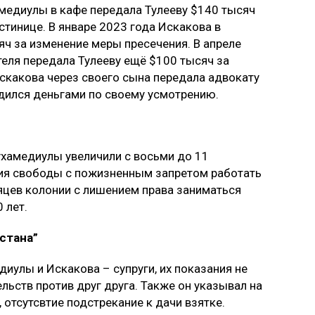
амедиулы в кафе передала Тулееву $140 тысяч
тинице. В январе 2023 года Искакова в
ч за изменение меры пресечения. В апреле
теля передала Тулееву ещё $100 тысяч за
Искакова через своего сына передала адвокату
ядился деньгами по своему усмотрению.
ухамедиулы увеличили с восьми до 11
ния свободы с пожизненным запретом работать
сяцев колонии с лишением права заниматься
 лет.
стана”
иулы и Искакова – супруги, их показания не
льств против друг друга. Также он указывал на
 отсутсвтие подстрекание к дачи взятке.