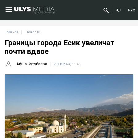
ҚАЗ
РУС
Главная
Новости
Границы города Есик увеличат
почти вдвое
Айша Кутубаева
26.08.2024, 11:45