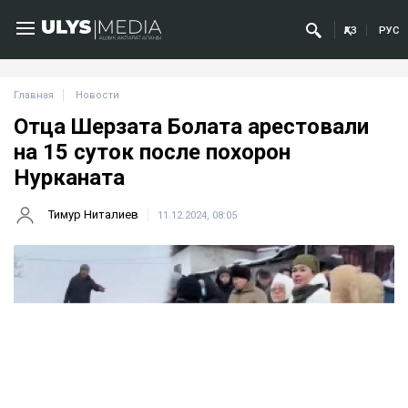
ҚАЗ
РУС
Главная
Новости
Отца Шерзата Болата арестовали
на 15 суток после похорон
Нурканата
Тимур Ниталиев
11.12.2024, 08:05