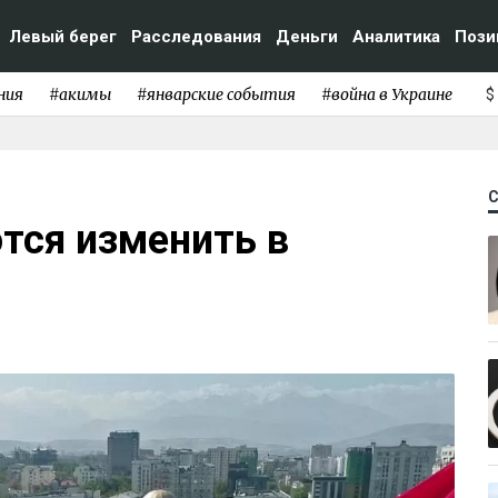
Левый берег
Расследования
Деньги
Аналитика
Пози
ния
#акимы
#январские события
#война в Украине
$
тся изменить в