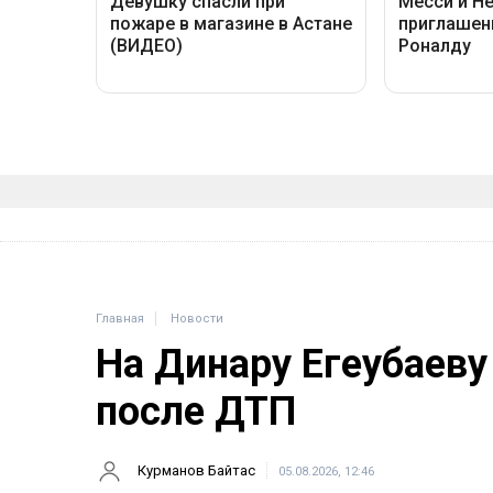
Главная
Новости
На Динару Егеубаеву
после ДТП
Курманов Байтас
05.08.2026, 12:46