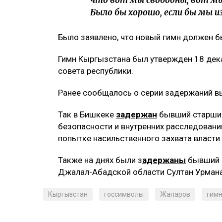
что вот мы свободны, вот м
Было бы хорошо, если бы мы из
Было заявлено, что новый гимн должен бы
Гимн Кыргызстана был утвержден 18 дек
совета республики.
Ранее сообщалось о серии задержаний в
Так в Бишкеке
задержан
бывший старший
безопасности и внутренних расследовани
попытке насильственного захвата власти.
Также на днях были з
адержаны
бывший м
Джалал-Абадской области Султан Урманае
Кыргызстан
госсимволы
Жапаров
гим