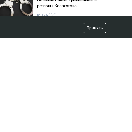
Названы самые криминальные
регионы Казахстана
вчера, 11:41
Принять
Казахстанец пожаловался
Жапарову после остановки на
границе
вчера, 09:52
«Красили» новый асфальт к
приезду акима? Видео обсуждают
в Сети
вчера, 12:43