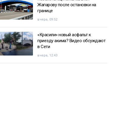
Жапарову после остановки на
границе
вчера, 09:52
«Красили» новый асфальт к
приезду акима? Видео обсуждают
в Сети
вчера, 12:43