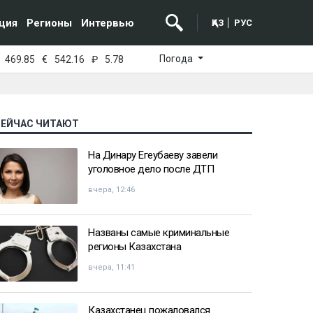
ция
Регионы
Интервью
ҚАЗ
РУС
Погода
469.85
€
542.16
₽
5.78
СЕЙЧАС ЧИТАЮТ
На Динару Егеубаеву завели
уголовное дело после ДТП
вчера, 12:46
Названы самые криминальные
регионы Казахстана
вчера, 11:41
Казахстанец пожаловался