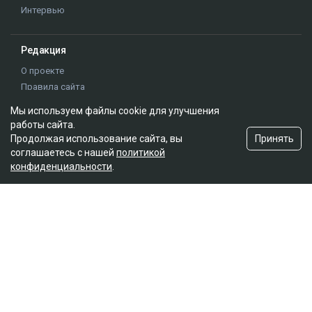
Интервью
Редакция
О проекте
Правила сайта
Реклама на сайте
Мы используем файлы cookie для улучшения
Контакты
работы сайта.
Редакционная политика
Принять
Продолжая использование сайта, вы
соглашаетесь с нашей
политикой
конфиденциальности
.
Мы в социальных сетях
Подписаться на Google News