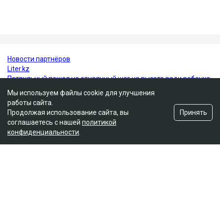
Гульмира Сатыбалды - учительница.
Нурсултан Назарбаев
суд
Кайрат Сатыбалды
уголовное дело
Гульмира Сатыбалды
Мы используем файлы cookie для улучшения
работы сайта.
Принять
Продолжая использование сайта, вы
соглашаетесь с нашей
политикой
конфиденциальности
.