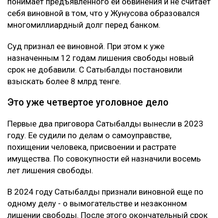
Как утверждает журналист, мужчину несколько
месяцев незаконно удерживали в подвале дома
Сатыбалды. После продажи построенного жилья у
Жунусова остался долг перед «ВТБ Банком» на
сумму более 8 млрд тенге.
Что решила судья
Сатыбалды вину не признала. Она заявила, что не
понимает предъявленного ей обвинения и не считает
себя виновной в том, что у Жунусова образовался
многомиллиардный долг перед банком.
Суд признал ее виновной. При этом к уже
назначенным 12 годам лишения свободы новый
срок не добавили. С Сатыбалды постановили
взыскать более 8 млрд тенге.
Это уже четвертое уголовное дело