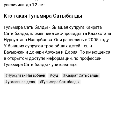
Первые два приговора Сатыбалды вынесли в 2023
году. Ее судили по делам о самоуправстве,
похищении человека, присвоении и растрате
имущества. По совокупности ей назначили восемь
лет лишения свободы.
В 2024 году Сатыбалды признали виновной еще по
одному делу - о вымогательстве и незаконном
лишении свободы. После этого окончательный срок
увеличили до 12 лет.
Кто такая Гульмира Сатыбалды
Гульмира Сатыбалды - бывшая супруга Кайрата
Сатыбалды, племянника экс-президента Казахстана
Нурсултана Назарбаева. Они развелись в 2005 году.
У бывших супругов трое общих детей - сын
Бауыржан и дочери Аружан и Дария. По имеющейся
в открытом доступе информации, по профессии