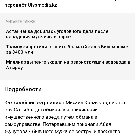
коллаж: архив Ulysmedia.kz
Бывшую жену племянника Нурсултана Назарбаева
Гульмиру Сатыбалды признали виновной по
четвертому уголовному делу. Новый срок ей не
добавили - ранее назначенные 12 лет лишения
свободы остались без изменений. Однако суд
постановил взыскать с нее более 8 млрд тенге,
передаёт Ulysmedia.kz.
ЧИТАЙТЕ ТАКЖЕ
Астанчанка добилась уголовного дела после
нападения мужчины в парке
Трампу запретили строить бальный зал в Белом доме
за $400 млн
Миллиарды тенге украли на реконструкции водовода в
Атырау