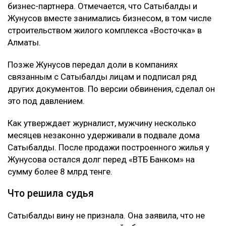
Подробности
Как сообщил
журналист
Михаил Козачков, на этот
раз Сатыбалды обвиняли в причинении
имущественного вреда путем обмана и
самоуправстве. Потерпевшим признали Абая
Жунусова - бывшего мужа ее сестры и прежнего
бизнес-партнера. Отмечается, что Сатыбалды и
Жунусов вместе занимались бизнесом, в том числе
строительством жилого комплекса «Восточка» в
Алматы.
Позже Жунусов передал доли в компаниях
связанным с Сатыбалды лицам и подписал ряд
других документов. По версии обвинения, сделал он
это под давлением.