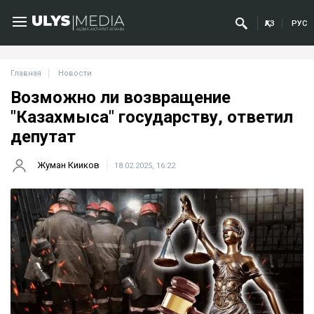
ҚАЗ
РУС
Главная
Новости
Возможно ли возвращение
"Казахмыса" государству, ответил
депутат
Жуман Кииков
18.02.2025, 16:22