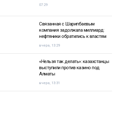
07:29
Связанная с Шарипбаевым
компания задолжала миллиард:
нефтяники обратились к властям
вчера, 13:29
«Нельзя так делать»: казахстанцы
выступили против казино под
Алматы
вчера, 13:31