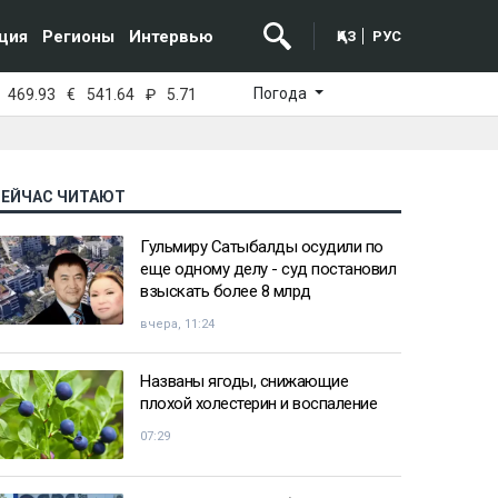
ция
Регионы
Интервью
ҚАЗ
РУС
Погода
469.93
€
541.64
₽
5.71
СЕЙЧАС ЧИТАЮТ
Гульмиру Сатыбалды осудили по
еще одному делу - суд постановил
взыскать более 8 млрд
вчера, 11:24
Названы ягоды, снижающие
плохой холестерин и воспаление
07:29