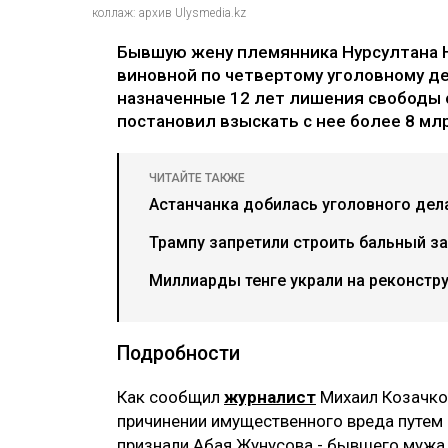
коллаж: архив Ulysmedia.kz
Бывшую жену племянника Нурсултана 
виновной по четвертому уголовному де
назначенные 12 лет лишения свободы 
постановил взыскать с нее более 8 млр
ЧИТАЙТЕ ТАКЖЕ
Астанчанка добилась уголовного дел
Трампу запретили строить бальный за
Миллиарды тенге украли на реконстр
Подробности
Как сообщил
журналист
Михаил Козачков
причинении имущественного вреда путем
признали Абая Жунусова - бывшего мужа 