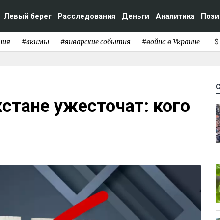
Левый берег
Расследования
Деньги
Аналитика
Пози
ния
#акимы
#январские события
#война в Украине
$
стане ужесточат: кого