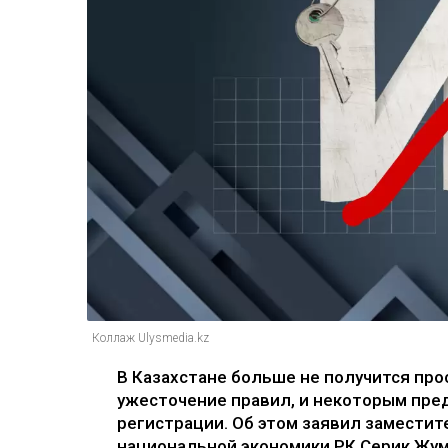
Коллаж Ulysmedia.kz
В Казахстане больше не получится про
ужесточение правил, и некоторым пре
регистрации. Об этом заявил замести
национальной экономики РК Серик Жу