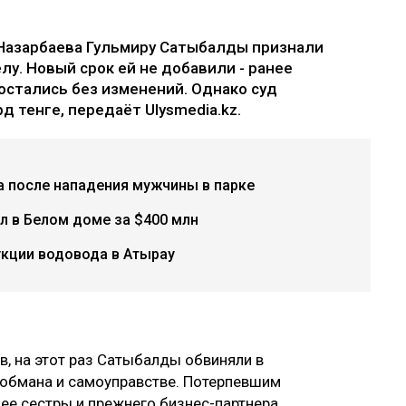
Назарбаева Гульмиру Сатыбалды признали
лу. Новый срок ей не добавили - ранее
остались без изменений. Однако суд
д тенге, передаёт Ulysmedia.kz.
а после нападения мужчины в парке
л в Белом доме за $400 млн
укции водовода в Атырау
, на этот раз Сатыбалды обвиняли в
 обмана и самоуправстве. Потерпевшим
ее сестры и прежнего бизнес-партнера.