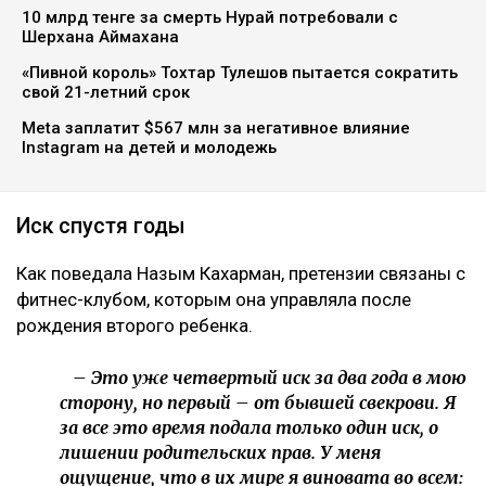
Коллаж Ulysmedia.kz
Назым Кахарман сообщила, что мать ее бывшего
мужа Куандыка Бишимбаева подала против нее иск
почти на 25 млн тенге. По словам Кахарман, это
четвертое судебное разбирательство,
инициированное семьей осужденного экс-министра
за последние два года, ссообщает Ulysmedia.kz.
ЧИТАЙТЕ ТАКЖЕ
10 млрд тенге за смерть Нурай потребовали с