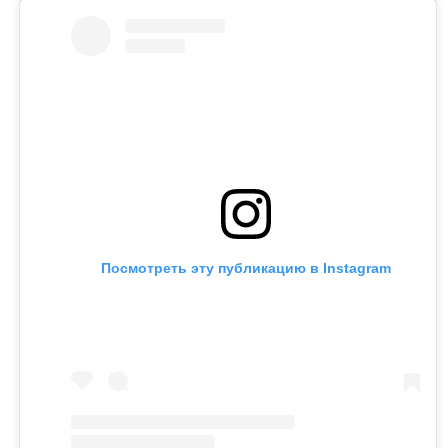
Кахарман также сказала, что после нового иска
может сама обратиться в суд. Она намерена
потребовать алименты, поскольку они
выплачивались не полностью.
Контекст
Ранее Назым Кахарман
рассказала
о жизни с
Куандыком Бишимбаевым. Во время брака женщина
столкнулась с изменами, тотальным контролем,
психологическим давлением и физической
агрессией.
Напомним, бывший министр национальной
экономики Куандык Бишимбаев отбывает 24-летний
срок по делу об убийстве Салтанат Нукеновой. Ранее
он также был осужден за коррупцию.