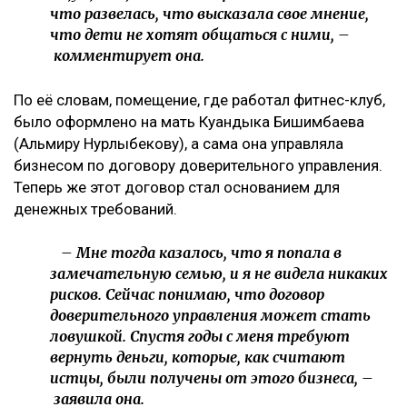
Шерхана Аймахана
«Пивной король» Тохтар Тулешов пытается сократить
свой 21-летний срок
Meta заплатит $567 млн за негативное влияние
Instagram на детей и молодежь
Иск спустя годы
Как поведала Назым Кахарман, претензии связаны с
фитнес-клубом, которым она управляла после
рождения второго ребенка.
– Это уже четвертый иск за два года в мою
сторону, но первый – от бывшей свекрови. Я
за все это время подала только один иск, о
лишении родительских прав. У меня
ощущение, что в их мире я виновата во всем:
что развелась, что высказала свое мнение,