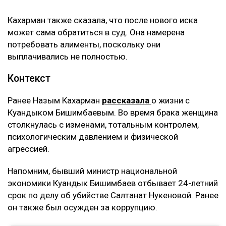
что дети не хотят общаться с ними, –
комментирует она.
По её словам, помещение, где работал фитнес-клуб,
было оформлено на мать Куандыка Бишимбаева
(Альмиру Нурлыбекову), а сама она управляла
бизнесом по договору доверительного управления.
Теперь же этот договор стал основанием для
денежных требований.
– Мне тогда казалось, что я попала в
замечательную семью, и я не видела никаких
рисков. Сейчас понимаю, что договор
доверительного управления может стать
ловушкой. Спустя годы с меня требуют
вернуть деньги, которые, как считают
истцы, были получены от этого бизнеса, –
заявила она.