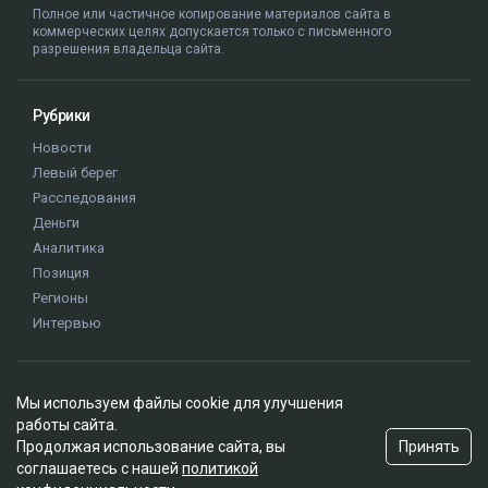
Публикация от Nazym Kakharman (@nazymkakharman)
суд
иск
Куандык Бишимбаев
Назым Кахарман
Альмира Нурлыбекова
Мы используем файлы cookie для улучшения
работы сайта.
Принять
Продолжая использование сайта, вы
соглашаетесь с нашей
политикой