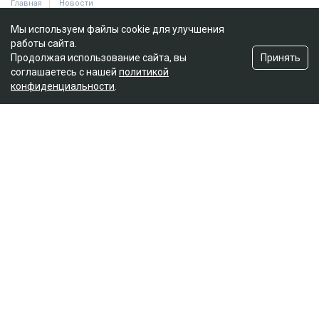
Мы используем файлы cookie для улучшения
работы сайта.
Принять
Продолжая использование сайта, вы
соглашаетесь с нашей
политикой
конфиденциальности
.
Главная
Новости
Гульмиру Сатыбалды осудили по
еще одному делу - суд постановил
взыскать более 8 млрд
Ильяс Бахыт
08.08.2026, 11:24