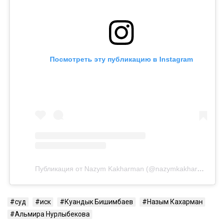
Посмотреть эту публикацию в Instagram
Публикация от Nazym Kakharman (@nazymkakharman)
суд
иск
Куандык Бишимбаев
Назым Кахарман
Альмира Нурлыбекова