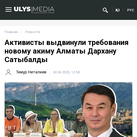
ҚАЗ
РУС
Главная
Новости
Активисты выдвинули требования
новому акиму Алматы Дархану
Сатыбалды
Тимур Ниталиев
04.06.2025, 12:58