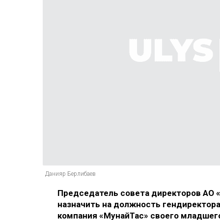
Данияр Берлибаев
Председатель совета директоров АО 
назначить на должность гендиректор
компания «МунайТас» своего младшего