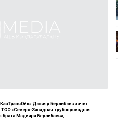
«КазТрансОйл» Данияр Берлибаев хочет
а ТОО «Северо-Западная трубопроводная
 брата Мадияра Берлибаева,