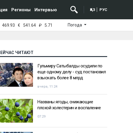
ция
Регионы
Интервью
ҚАЗ
РУС
Погода
469.93
€
541.64
₽
5.71
СЕЙЧАС ЧИТАЮТ
Гульмиру Сатыбалды осудили по
еще одному делу - суд постановил
взыскать более 8 млрд
вчера, 11:24
Названы ягоды, снижающие
плохой холестерин и воспаление
07:29