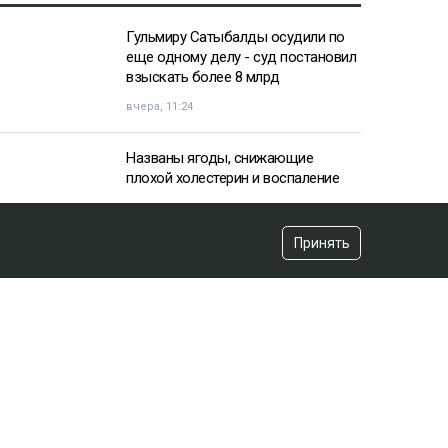
Гульмиру Сатыбалды осудили по
еще одному делу - суд постановил
взыскать более 8 млрд
вчера, 11:24
Названы ягоды, снижающие
плохой холестерин и воспаление
07:29
Принять
Связанная с Шарипбаевым
компания задолжала миллиард:
нефтяники обратились к властям
вчера, 13:29
«Нельзя так делать»: казахстанцы
выступили против казино под
Алматы