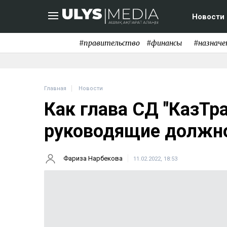
Новости
#правительство
#финансы
#назначе
Главная
Новости
Как глава СД "КазТр
руководящие должно
Фариза Нарбекова
11.02.2022, 18:53