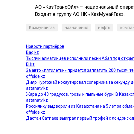
АО «КазТрансОйл» – национальный опера
Входит в группу АО НК «КазМунайГаз».
Казмунайгаз
назначения
нефть
компа