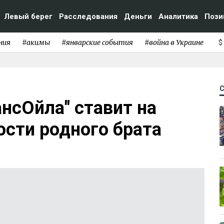
Левый берег
Расследования
Деньги
Аналитика
Пози
ния
#акимы
#январские события
#война в Украине
$
ансОйла" ставит на
сти родного брата