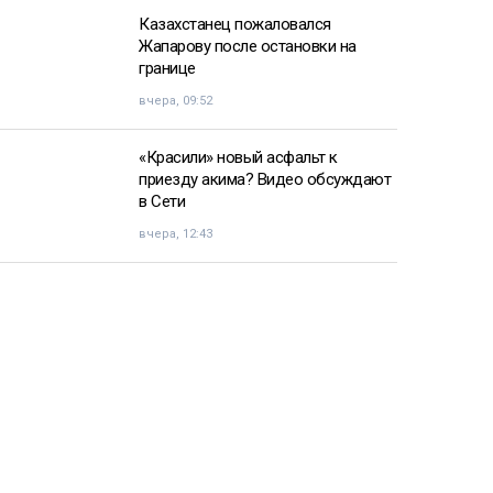
Казахстанец пожаловался
Жапарову после остановки на
границе
вчера, 09:52
«Красили» новый асфальт к
приезду акима? Видео обсуждают
в Сети
вчера, 12:43