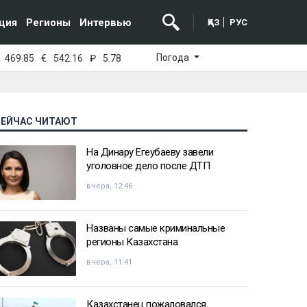
ция
Регионы
Интервью
ҚАЗ
РУС
Погода
469.85
€
542.16
₽
5.78
СЕЙЧАС ЧИТАЮТ
На Динару Егеубаеву завели
уголовное дело после ДТП
вчера, 12:46
Названы самые криминальные
регионы Казахстана
вчера, 11:41
Казахстанец пожаловался