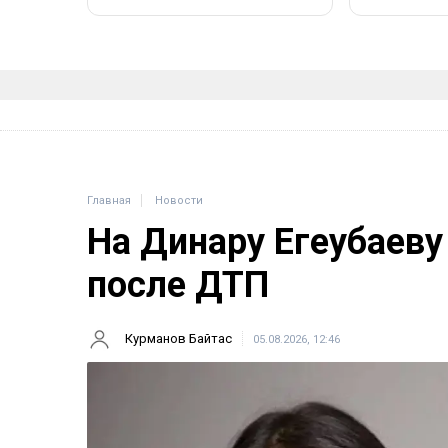
Главная
Новости
На Динару Егеубаеву
после ДТП
Курманов Байтас
05.08.2026, 12:46