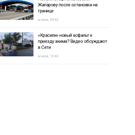
Жапарову после остановки на
границе
вчера, 09:52
«Красили» новый асфальт к
приезду акима? Видео обсуждают
в Сети
вчера, 12:43