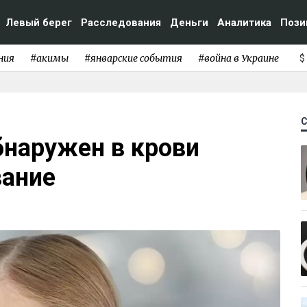
Левый берег
Расследования
Деньги
Аналитика
Пози
ния
#акимы
#январские события
#война в Украине
$
бнаружен в крови
вание