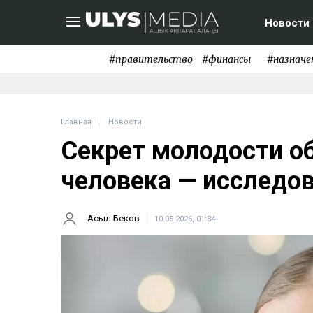
Новости
#правительство
#финансы
#назначе
Главная
Новости
Секрет молодости о
человека — исследо
Асыл Беков
10.05.2026, 01:34