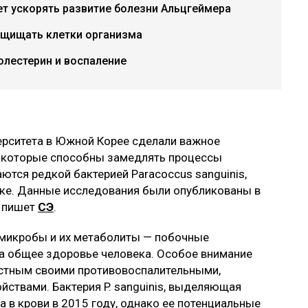
т ускорять развитие болезни Альцгеймера
ащищать клетки организма
лестерин и воспаление
ерситета в Южной Корее сделали важное
, которые способны замедлять процессы
ются редкой бактерией Paracoccus sanguinis,
оке. Данные исследования были опубликованы в
, пишет
СЭ
.
 микробы и их метаболиты — побочные
а общее здоровье человека. Особое внимание
стным своими противовоспалительными,
твами. Бактерия P. sanguinis, выделяющая
 в крови в 2015 году, однако ее потенциальные