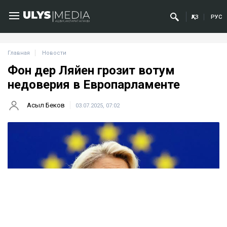
ҚАЗ
РУС
Главная
Новости
Фон дер Ляйен грозит вотум
недоверия в Европарламенте
Асыл Беков
03.07.2025, 07:02