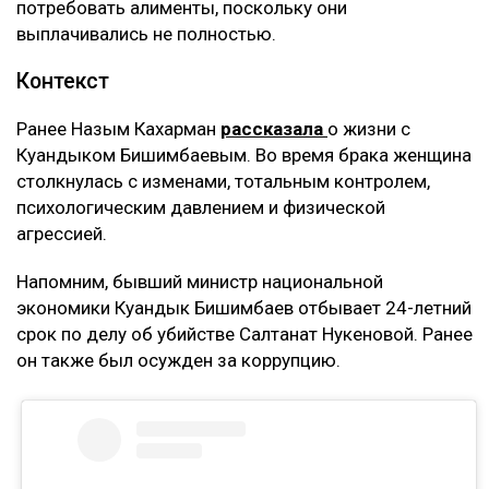
замечательную семью, и я не видела никаких
рисков. Сейчас понимаю, что договор
доверительного управления может стать
ловушкой. Спустя годы с меня требуют
вернуть деньги, которые, как считают
истцы, были получены от этого бизнеса, –
заявила она.
Кахарман также сказала, что после нового иска
может сама обратиться в суд. Она намерена
потребовать алименты, поскольку они
выплачивались не полностью.
Контекст
Ранее Назым Кахарман
рассказала
о жизни с
Куандыком Бишимбаевым. Во время брака женщина
столкнулась с изменами, тотальным контролем,
психологическим давлением и физической
агрессией.