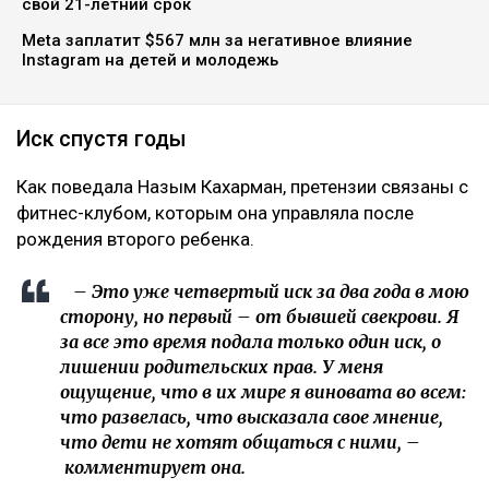
почти на 25 млн тенге. По словам Кахарман, это
четвертое судебное разбирательство,
инициированное семьей осужденного экс-министра
за последние два года, ссообщает Ulysmedia.kz.
ЧИТАЙТЕ ТАКЖЕ
10 млрд тенге за смерть Нурай потребовали с
Шерхана Аймахана
«Пивной король» Тохтар Тулешов пытается сократить
свой 21-летний срок
Meta заплатит $567 млн за негативное влияние
Instagram на детей и молодежь
Иск спустя годы
Как поведала Назым Кахарман, претензии связаны с
фитнес-клубом, которым она управляла после