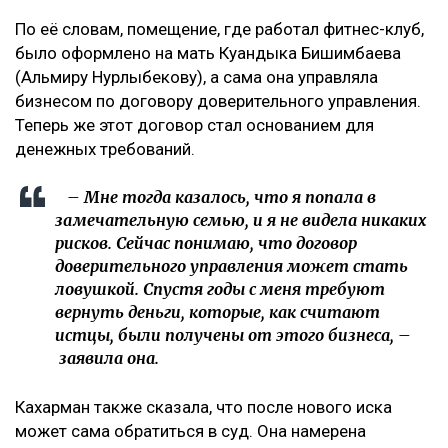
рождения второго ребенка.
– Это уже четвертый иск за два года в мою
сторону, но первый – от бывшей свекрови. Я
за все это время подала только один иск, о
лишении родительских прав. У меня
ощущение, что в их мире я виновата во всем:
что развелась, что высказала свое мнение,
что дети не хотят общаться с ними, –
комментирует она.
По её словам, помещение, где работал фитнес-клуб,
было оформлено на мать Куандыка Бишимбаева
(Альмиру Нурлыбекову), а сама она управляла
бизнесом по договору доверительного управления.
Теперь же этот договор стал основанием для
денежных требований.
– Мне тогда казалось, что я попала в