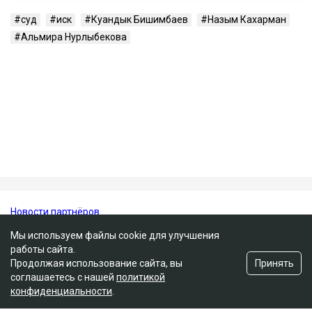
Публикация от Nazym Kakharman (@nazymkakharman)
суд
иск
Куандык Бишимбаев
Назым Кахарман
Альмира Нурлыбекова
Мы используем файлы cookie для улучшения
работы сайта.
Принять
Продолжая использование сайта, вы
соглашаетесь с нашей
политикой
конфиденциальности
.