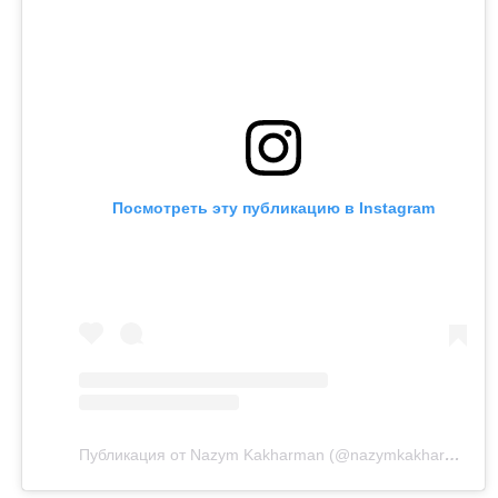
Напомним, бывший министр национальной
экономики Куандык Бишимбаев отбывает 24-летний
срок по делу об убийстве Салтанат Нукеновой. Ранее
он также был осужден за коррупцию.
Посмотреть эту публикацию в Instagram