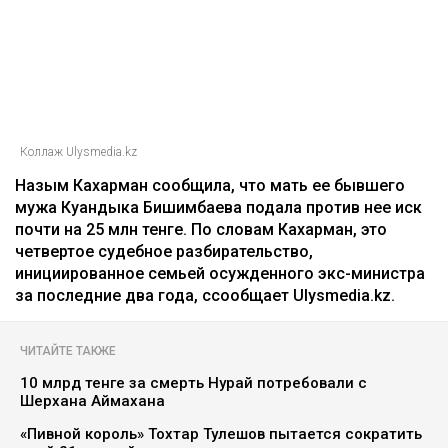
Кахарман мать Бишимбаева
Зарина Файзулина
06.08.2026, 08:58
Коллаж Ulysmedia.kz
Назым Кахарман сообщила, что мать ее бывшего
мужа Куандыка Бишимбаева подала против нее иск