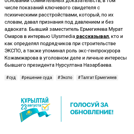
основании сомнительных доказательств, в том
числе показаний ключевого свидетеля с
психическими расстройствами, который, по их
словам, давал признания под давлением и без
адвоката. Бывший заместитель Ермегияева Мурат
Омаров в интервью Ulysmedia
рассказывал
, кто и
как определял подрядчиков при строительстве
ЭКСПО, а также упоминал роль экс-генпрокурора
Кожамжарова в уголовном деле и личные интересы
бывшего президента Нурсултана Назарбаева.
суд
решение суда
Экспо
Талгат Ермегияев