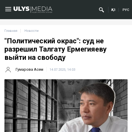
ҚАЗ
РУС
Главная
Новости
"Политический окрас": суд не
разрешил Талгату Ермегияеву
выйти на свободу
Гумарова Асем
14.07.2025, 14:03