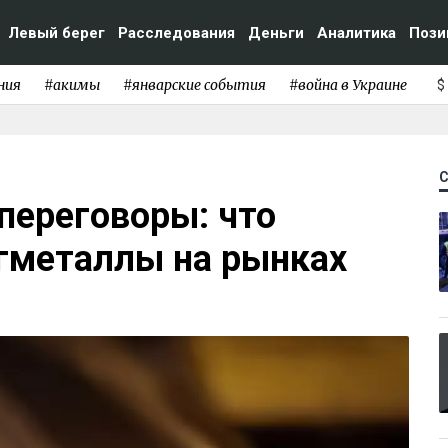
Левый берег
Расследования
Деньги
Аналитика
Пози
ния
#акимы
#январские события
#война в Украине
$
 переговоры: что
агметаллы на рынках