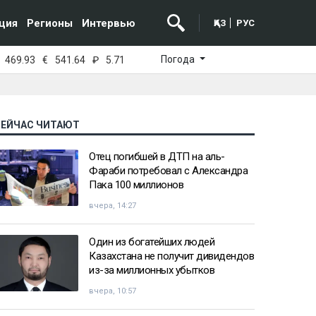
ция
Регионы
Интервью
ҚАЗ
РУС
Погода
469.93
€
541.64
₽
5.71
СЕЙЧАС ЧИТАЮТ
Отец погибшей в ДТП на аль-
Фараби потребовал с Александра
Пака 100 миллионов
вчера, 14:27
Один из богатейших людей
Казахстана не получит дивидендов
из-за миллионных убытков
вчера, 10:57