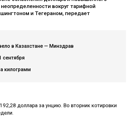
х неопределенности вокруг тарифной
шингтоном и Тегераном, передает
вело в Казахстане — Минздрав
1 сентября
за килограмм
 192,28 доллара за унцию. Во вторник котировки
едели.