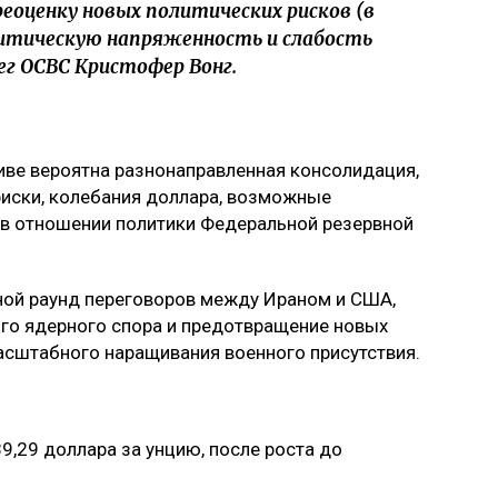
оценку новых политических рисков (в
литическую напряженность и слабость
г OCBC Кристофер Вонг.
тиве вероятна разнонаправленная консолидация,
риски, колебания доллара, возможные
в отношении политики Федеральной резервной
ной раунд переговоров между Ираном и США,
ого ядерного спора и предотвращение новых
асштабного наращивания военного присутствия.
89,29 доллара за унцию, после роста до