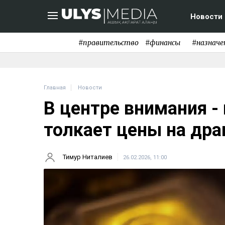
Новости
#правительство
#финансы
#назначе
Главная
Новости
В центре внимания -
толкает цены на др
Тимур Ниталиев
26.02.2026, 11:00