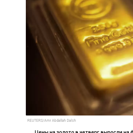
REUTERS/Amr Abdallah Dalsh
Цены на золото в четверг выросли на