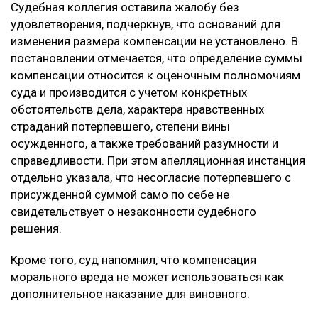
Кроме того, потерпевший обращал внимание суда на
то, что девушка погибла в 20 лет, не успев создать
семью и реализовать свои жизненные планы. По
мнению заявителя, суд первой инстанции не в
полной мере оценил глубину нравственных
страданий отца.
Что решил суд
Судебная коллегия оставила жалобу без
удовлетворения, подчеркнув, что оснований для
изменения размера компенсации не установлено. В
постановлении отмечается, что определение суммы
компенсации относится к оценочным полномочиям
суда и производится с учетом конкретных
обстоятельств дела, характера нравственных
страданий потерпевшего, степени вины
осужденного, а также требований разумности и
справедливости. При этом апелляционная инстанция