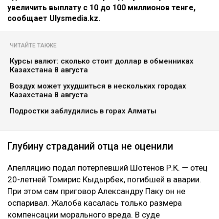
Коллаж Ulysmedia.kz
Апелляционный суд Алматы рассмотрел спор о
размере компенсации морального вреда по делу о
смертельном ДТП на проспекте аль-Фараби. Отец
одной из погибших в аварии девушек просил
увеличить выплату с 10 до 100 миллионов тенге,
сообщает Ulysmedia.kz.
ЧИТАЙТЕ ТАКЖЕ
Курсы валют: сколько стоит доллар в обменниках
Казахстана 8 августа
Воздух может ухудшиться в нескольких городах
Казахстана 8 августа
Подростки заблудились в горах Алматы