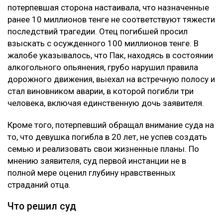
Глубину страданий отца не оценили
Апелляцию подал потерпевший Шотенов Р.К. — отец
20-летней Томирис Кыдырбек, погибшей в аварии.
При этом сам приговор Александру Паку он не
оспаривал. Жалоба касалась только размера
компенсации морального вреда. В суде
потерпевшая сторона настаивала, что назначенные
ранее 10 миллионов тенге не соответствуют тяжести
последствий трагедии. Отец погибшей просил
взыскать с осужденного 100 миллионов тенге. В
жалобе указывалось, что Пак, находясь в состоянии
алкогольного опьянения, грубо нарушил правила
дорожного движения, выехал на встречную полосу и
стал виновником аварии, в которой погибли три
человека, включая единственную дочь заявителя.