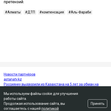
около 219 км/ч.
В июне 2026 года Александр Пак был признан
виновным по части 4 статьи 345-1 УК РК и
приговорен к 10 годам лишения свободы с
пожизненным лишением права управления
транспортными средствами. Все представители
потерпевших, кроме отца погибшей Томирис,
заявили в суде, что простили Пака и не имеют к нему
претензий.
Алматы
ДТП
компенсация
Аль-Фараби
Мы используем файлы cookie для улучшения
работы сайта.
Принять
Продолжая использование сайта, вы
соглашаетесь с нашей
политикой