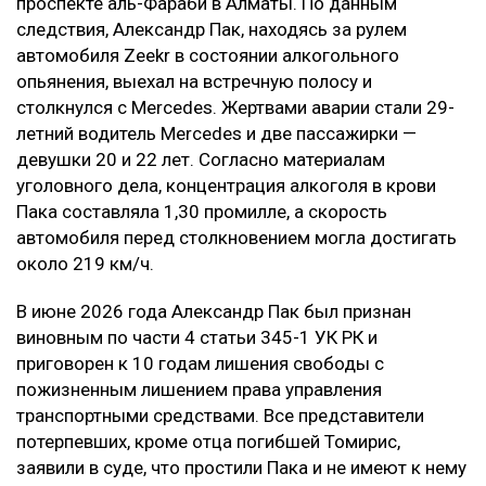
воздействия на причинителя вреда, —
говорится в постановлении суда.
В результате приговор в части гражданского иска
оставили без изменения.
Контекст
Смертельное ДТП произошло в ночь на 21 марта на
проспекте аль-Фараби в Алматы. По данным
следствия, Александр Пак, находясь за рулем
автомобиля Zeekr в состоянии алкогольного
опьянения, выехал на встречную полосу и
столкнулся с Mercedes. Жертвами аварии стали 29-
летний водитель Mercedes и две пассажирки —
девушки 20 и 22 лет. Согласно материалам
уголовного дела, концентрация алкоголя в крови
Пака составляла 1,30 промилле, а скорость
автомобиля перед столкновением могла достигать