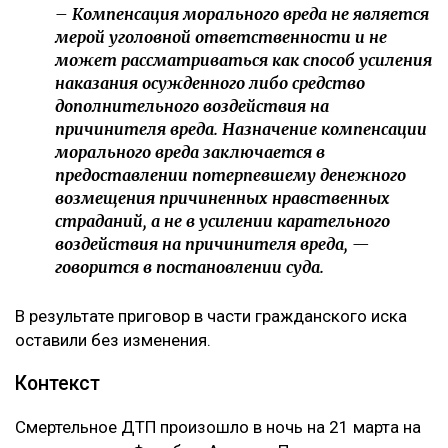
отдельно указала, что несогласие потерпевшего с
присужденной суммой само по себе не
свидетельствует о незаконности судебного
решения.
Кроме того, суд напомнил, что компенсация
морального вреда не может использоваться как
дополнительное наказание для виновного.
– Компенсация морального вреда не является
мерой уголовной ответственности и не
может рассматриваться как способ усиления
наказания осужденного либо средство
дополнительного воздействия на
причинителя вреда. Назначение компенсации
морального вреда заключается в
предоставлении потерпевшему денежного
возмещения причиненных нравственных
страданий, а не в усилении карательного