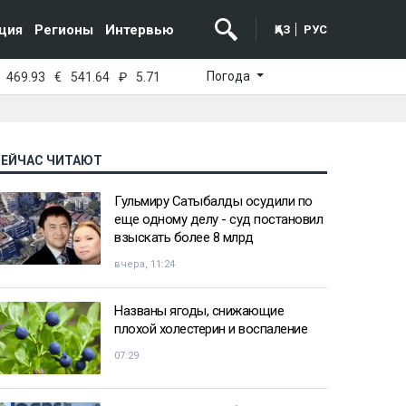
ция
Регионы
Интервью
ҚАЗ
РУС
Погода
469.93
€
541.64
₽
5.71
СЕЙЧАС ЧИТАЮТ
Гульмиру Сатыбалды осудили по
еще одному делу - суд постановил
взыскать более 8 млрд
вчера, 11:24
Названы ягоды, снижающие
плохой холестерин и воспаление
07:29