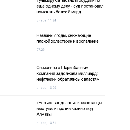
Гульмиру Сатыбалды осудили по
еще одному делу - суд постановил
взыскать более 8 млрд
вчера, 11:24
Названы ягоды, снижающие
плохой холестерин и воспаление
07:29
Связанная с Шарипбаевым
компания задолжала миллиард:
нефтяники обратились к властям
вчера, 13:29
«Нельзя так делать»: казахстанцы
выступили против казино под
Алматы
вчера, 13:31