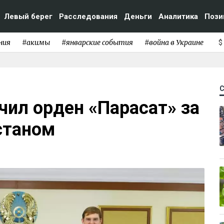
Левый берег
Расследования
Деньги
Аналитика
Пози
ния
#акимы
#январские события
#война в Украине
$
чил орден «Парасат» за
станом