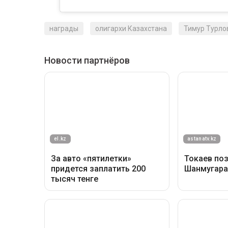
награды
олигархи Казахстана
Тимур Турло