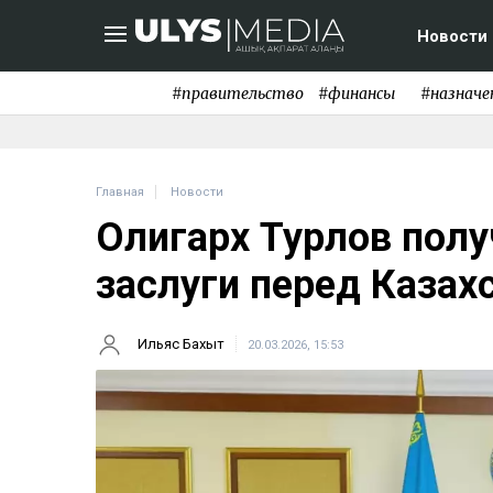
Новости
#правительство
#финансы
#назначе
Главная
Новости
Олигарх Турлов полу
заслуги перед Казах
Ильяс Бахыт
20.03.2026, 15:53