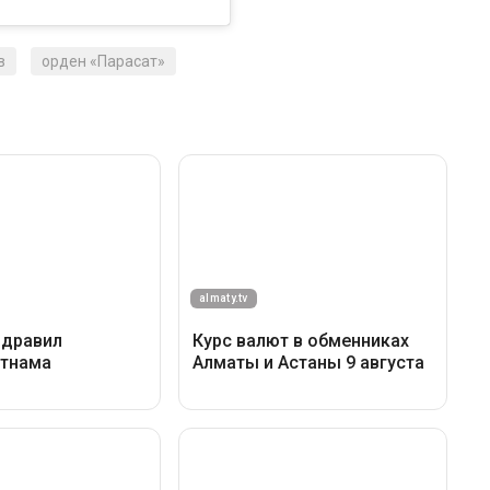
в
орден «Парасат»