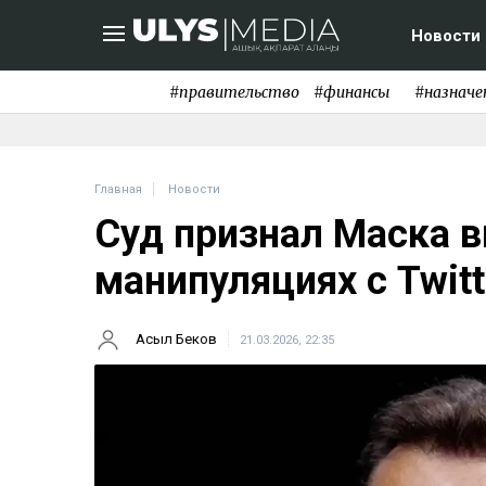
Новости
#правительство
#финансы
#назначе
Главная
Новости
Суд признал Маска 
манипуляциях с Twitt
Асыл Беков
21.03.2026, 22:35