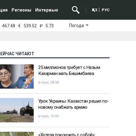
ция
Регионы
Интервью
ҚАЗ
РУС
Погода
467.48
€
539.52
₽
5.73
СЕЙЧАС ЧИТАЮТ
25 миллионов требует с Назым
Кахарман мать Бишимбаева
вчера, 08:58
Урок Украины: Казахстан решил по-
новому снабжать армию
вчера, 16:03
«Хотела покончить с собой»: