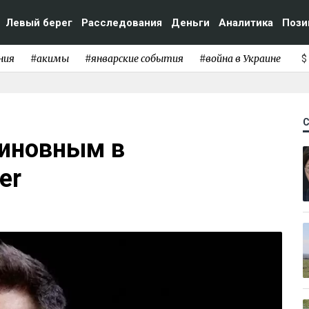
Левый берег
Расследования
Деньги
Аналитика
Пози
ния
#акимы
#январские события
#война в Украине
$
виновным в
er