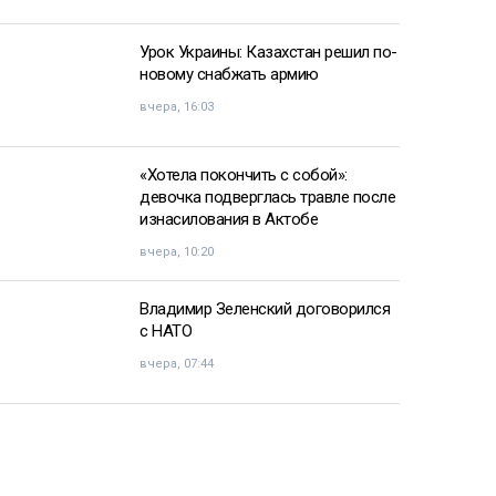
Урок Украины: Казахстан решил по-
новому снабжать армию
вчера, 16:03
«Хотела покончить с собой»:
девочка подверглась травле после
изнасилования в Актобе
вчера, 10:20
Владимир Зеленский договорился
с НАТО
вчера, 07:44