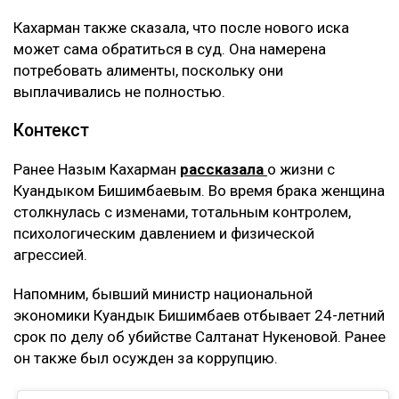
По её словам, помещение, где работал фитнес-клуб,
было оформлено на мать Куандыка Бишимбаева
(Альмиру Нурлыбекову), а сама она управляла
бизнесом по договору доверительного управления.
Теперь же этот договор стал основанием для
денежных требований.
– Мне тогда казалось, что я попала в
замечательную семью, и я не видела никаких
рисков. Сейчас понимаю, что договор
доверительного управления может стать
ловушкой. Спустя годы с меня требуют
вернуть деньги, которые, как считают
истцы, были получены от этого бизнеса, –
заявила она.
Кахарман также сказала, что после нового иска
может сама обратиться в суд. Она намерена
потребовать алименты, поскольку они