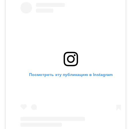
выплачивались не полностью.
Контекст
Ранее Назым Кахарман
рассказала
о жизни с
Куандыком Бишимбаевым. Во время брака женщина
столкнулась с изменами, тотальным контролем,
психологическим давлением и физической
агрессией.
Напомним, бывший министр национальной
экономики Куандык Бишимбаев отбывает 24-летний
срок по делу об убийстве Салтанат Нукеновой. Ранее
он также был осужден за коррупцию.