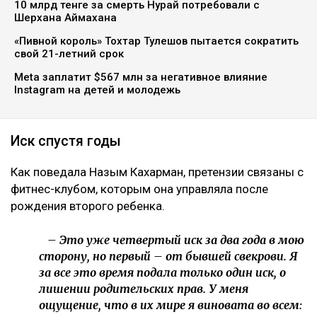
Коллаж Ulysmedia.kz
Назым Кахарман сообщила, что мать ее бывшего
мужа Куандыка Бишимбаева подала против нее иск
почти на 25 млн тенге. По словам Кахарман, это
четвертое судебное разбирательство,
инициированное семьей осужденного экс-министра
за последние два года, ссообщает Ulysmedia.kz.
ЧИТАЙТЕ ТАКЖЕ
10 млрд тенге за смерть Нурай потребовали с
Шерхана Аймахана
«Пивной король» Тохтар Тулешов пытается сократить
свой 21-летний срок