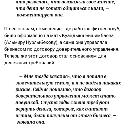
Meta заплатит $567 млн за негативное влияние
Instagram на детей и молодежь
Иск спустя годы
Как поведала Назым Кахарман, претензии связаны с
фитнес-клубом, которым она управляла после
рождения второго ребенка.
– Это уже четвертый иск за два года в мою
сторону, но первый – от бывшей свекрови. Я
за все это время подала только один иск, о
лишении родительских прав. У меня
ощущение, что в их мире я виновата во всем:
что развелась, что высказала свое мнение,
что дети не хотят общаться с ними, –
комментирует она.