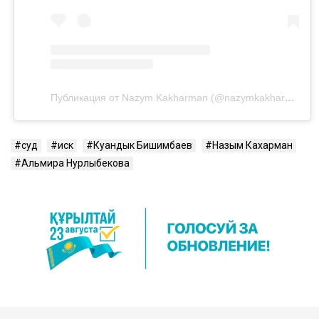
Публикация от Nazym Kakharman (@nazymkakharman)
суд
иск
Куандык Бишимбаев
Назым Кахарман
Альмира Нурлыбекова