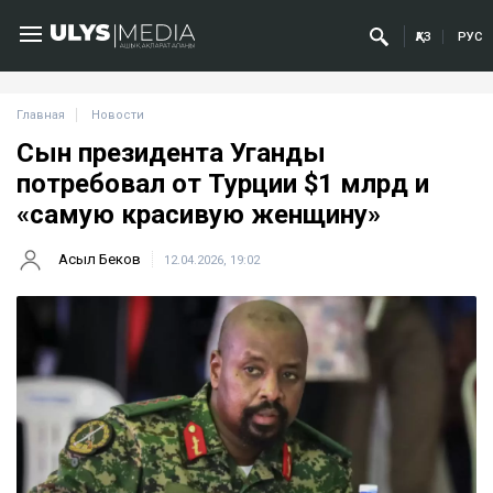
ҚАЗ
РУС
Главная
Новости
Сын президента Уганды
потребовал от Турции $1 млрд и
«самую красивую женщину»
Асыл Беков
12.04.2026, 19:02