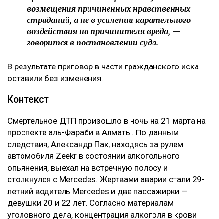
морального вреда не может использоваться как
дополнительное наказание для виновного.
– Компенсация морального вреда не является
мерой уголовной ответственности и не
может рассматриваться как способ усиления
наказания осужденного либо средство
дополнительного воздействия на
причинителя вреда. Назначение компенсации
морального вреда заключается в
предоставлении потерпевшему денежного
возмещения причиненных нравственных
страданий, а не в усилении карательного
воздействия на причинителя вреда, —
говорится в постановлении суда.
В результате приговор в части гражданского иска
оставили без изменения.