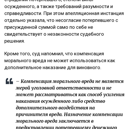
Что решил суд
Судебная коллегия оставила жалобу без
удовлетворения, подчеркнув, что оснований для
изменения размера компенсации не установлено. В
постановлении отмечается, что определение суммы
компенсации относится к оценочным полномочиям
суда и производится с учетом конкретных
обстоятельств дела, характера нравственных
страданий потерпевшего, степени вины
осужденного, а также требований разумности и
справедливости. При этом апелляционная инстанция
отдельно указала, что несогласие потерпевшего с
присужденной суммой само по себе не
свидетельствует о незаконности судебного
решения.
Кроме того, суд напомнил, что компенсация