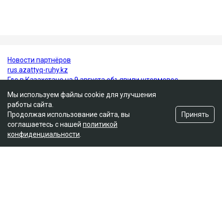
транспортными средствами. Все представители
потерпевших, кроме отца погибшей Томирис,
заявили в суде, что простили Пака и не имеют к нему
претензий.
Алматы
ДТП
компенсация
Аль-Фараби
Мы используем файлы cookie для улучшения
работы сайта.
Принять
Продолжая использование сайта, вы
соглашаетесь с нашей
политикой
конфиденциальности
.