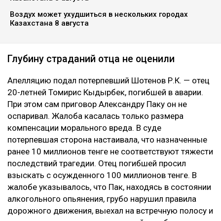
размере компенсации морального вреда по делу о
смертельном ДТП на проспекте аль-Фараби. Отец
одной из погибших в аварии девушек просил
увеличить выплату с 10 до 100 миллионов тенге,
сообщает Ulysmedia.kz.
ЧИТАЙТЕ ТАКЖЕ
Блогер из Алматы поплатился за мат и непристойные
видео в сети
Курсы валют: сколько стоит доллар в обменниках
Казахстана 8 августа
Воздух может ухудшиться в нескольких городах
Казахстана 8 августа
Глубину страданий отца не оценили
Апелляцию подал потерпевший Шотенов Р.К. — отец
20-летней Томирис Кыдырбек, погибшей в аварии.