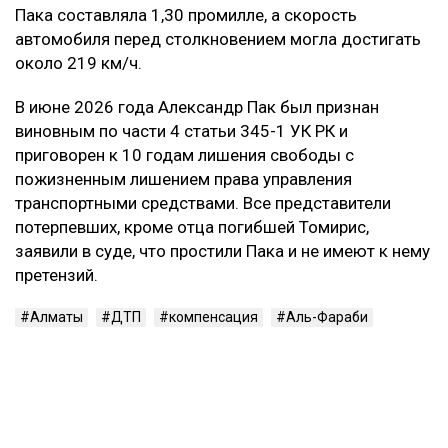
Контекст
Смертельное ДТП произошло в ночь на 21 марта на
проспекте аль-Фараби в Алматы. По данным
следствия, Александр Пак, находясь за рулем
автомобиля Zeekr в состоянии алкогольного
опьянения, выехал на встречную полосу и
столкнулся с Mercedes. Жертвами аварии стали 29-
летний водитель Mercedes и две пассажирки —
девушки 20 и 22 лет. Согласно материалам
уголовного дела, концентрация алкоголя в крови
Пака составляла 1,30 промилле, а скорость
автомобиля перед столкновением могла достигать
около 219 км/ч.
В июне 2026 года Александр Пак был признан
виновным по части 4 статьи 345-1 УК РК и
приговорен к 10 годам лишения свободы с
пожизненным лишением права управления