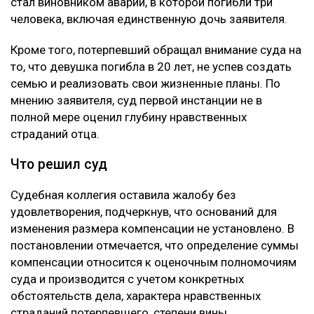
При этом сам приговор Александру Паку он не
оспаривал. Жалоба касалась только размера
компенсации морального вреда. В суде
потерпевшая сторона настаивала, что назначенные
ранее 10 миллионов тенге не соответствуют тяжести
последствий трагедии. Отец погибшей просил
взыскать с осужденного 100 миллионов тенге. В
жалобе указывалось, что Пак, находясь в состоянии
алкогольного опьянения, грубо нарушил правила
дорожного движения, выехал на встречную полосу и
стал виновником аварии, в которой погибли три
человека, включая единственную дочь заявителя.
Кроме того, потерпевший обращал внимание суда на
то, что девушка погибла в 20 лет, не успев создать
семью и реализовать свои жизненные планы. По
мнению заявителя, суд первой инстанции не в
полной мере оценил глубину нравственных
страданий отца.