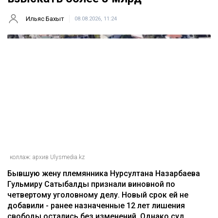
Ильяс Бахыт
08.08.2026, 11:24
коллаж: архив Ulysmedia.kz
Бывшую жену племянника Нурсултана Назарбаева
Гульмиру Сатыбалды признали виновной по
четвертому уголовному делу. Новый срок ей не
добавили - ранее назначенные 12 лет лишения
свободы остались без изменений. Однако суд