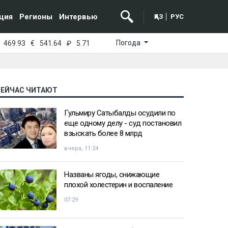
ция
Регионы
Интервью
ҚАЗ
РУС
Погода
469.93
€
541.64
₽
5.71
СЕЙЧАС ЧИТАЮТ
Гульмиру Сатыбалды осудили по
еще одному делу - суд постановил
взыскать более 8 млрд
вчера, 11:24
Названы ягоды, снижающие
плохой холестерин и воспаление
07:29