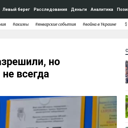
Левый берег
Расследования
Деньги
Аналитика
Пози
ния
#акимы
#январские события
#война в Украине
$
азрешили, но
 не всегда