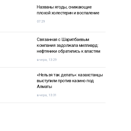
Названы ягоды, снижающие
плохой холестерин и воспаление
07:29
Связанная с Шарипбаевым
компания задолжала миллиард:
нефтяники обратились к властям
вчера, 13:29
«Нельзя так делать»: казахстанцы
выступили против казино под
Алматы
вчера, 13:31